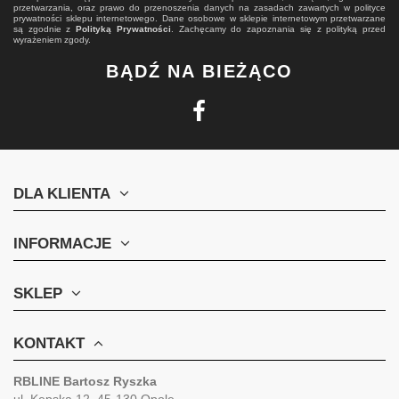
przetwarzania, oraz prawo do przenoszenia danych na zasadach zawartych w polityce
prywatności sklepu internetowego. Dane osobowe w sklepie internetowym przetwarzane
są zgodnie z
Polityką Prywatności
. Zachęcamy do zapoznania się z polityką przed
wyrażeniem zgody.
BĄDŹ NA BIEŻĄCO
DLA KLIENTA
INFORMACJE
SKLEP
KONTAKT
RBLINE Bartosz Ryszka