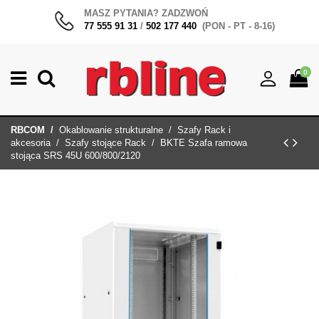
MASZ PYTANIA? ZADZWOŃ
77 555 91 31
/
502 177 440
(PON - PT - 8-16)
0
RBCOM
Okablowanie strukturalne
Szafy Rack i
akcesoria
Szafy stojące Rack
BKTE Szafa ramowa
stojąca SRS 45U 600/800/2120