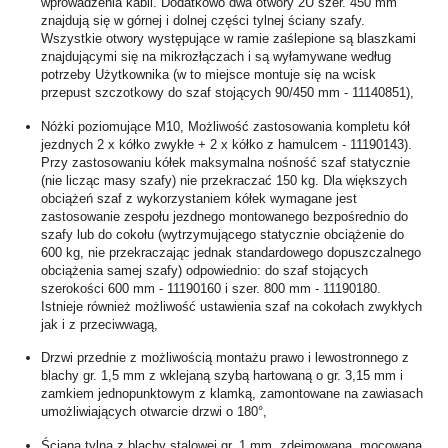
wprowadzenia kabli. Dodatkowo dwa otwory 2U szer. 450 mm
znajdują się w górnej i dolnej części tylnej ściany szafy.
Wszystkie otwory występujące w ramie zaślepione są blaszkami
znajdującymi się na mikrozłączach i są wyłamywane według
potrzeby Użytkownika (w to miejsce montuje się na wcisk
przepust szczotkowy do szaf stojących 90/450 mm - 11140851),
Nóżki poziomujące M10, Możliwość zastosowania kompletu kół
jezdnych 2 x kółko zwykłe + 2 x kółko z hamulcem - 11190143).
Przy zastosowaniu kółek maksymalna nośność szaf statycznie
(nie licząc masy szafy) nie przekraczać 150 kg. Dla większych
obciążeń szaf z wykorzystaniem kółek wymagane jest
zastosowanie zespołu jezdnego montowanego bezpośrednio do
szafy lub do cokołu (wytrzymującego statycznie obciążenie do
600 kg, nie przekraczając jednak standardowego dopuszczalnego
obciążenia samej szafy) odpowiednio: do szaf stojących
szerokości 600 mm - 11190160 i szer. 800 mm - 11190180.
Istnieje również możliwość ustawienia szaf na cokołach zwykłych
jak i z przeciwwagą,
Drzwi przednie z możliwością montażu prawo i lewostronnego z
blachy gr. 1,5 mm z wklejaną szybą hartowaną o gr. 3,15 mm i
zamkiem jednopunktowym z klamką, zamontowane na zawiasach
umożliwiających otwarcie drzwi o 180°,
Ściana tylna z blachy stalowej gr. 1 mm, zdejmowana, mocowana