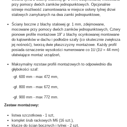
przy pomocy dwóch zamków jednopunktowych. Opcjonalnie
istnieje możliwość zamontowania w miejsce osłony tylnej drzwi
stalowych zamykanych na dwa zamki jednopunktowe,
Ściany boczne z blachy stalowej gr. 1 mm, zdejmowane,
mocowane przy pomocy dwóch zamków jednopunktowych, Cztery
pionowe profile montażowe 19” z blachy ocynkowanej montowane
do kątowników w dachu i podłodze szafy (co skutecznie zwiększa
jej nośność), tworzą dwie płaszczyzny montażowe. Każdy profil
posiada oznaczenie wysokości numerowane co 1U (1U = 44 mm)
ułatwiające montaż urządzeń,
Maksymalny rozstaw profili montażowych to odpowiednio dla
głębokości szaf:
-gł. 600 mm - max 472 mm,
-gł. 800 mm - max 672 mm,
-gł. 900 mm - max 772 mm.
Zestaw montażowy:
listwa szczotkowa - 1 szt,
komplet śrub rackowych M6 (16 szt.),
klucze do ścian bocznych i tylnej - 2 szt,