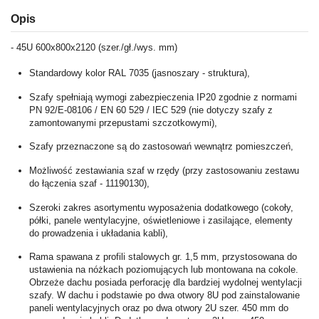
Opis
- 45U 600x800x2120 (szer./gł./wys. mm)
Standardowy kolor RAL 7035 (jasnoszary - struktura),
Szafy spełniają wymogi zabezpieczenia IP20 zgodnie z normami
PN 92/E-08106 / EN 60 529 / IEC 529 (nie dotyczy szafy z
zamontowanymi przepustami szczotkowymi),
Szafy przeznaczone są do zastosowań wewnątrz pomieszczeń,
Możliwość zestawiania szaf w rzędy (przy zastosowaniu zestawu
do łączenia szaf - 11190130),
Szeroki zakres asortymentu wyposażenia dodatkowego (cokoły,
półki, panele wentylacyjne, oświetleniowe i zasilające, elementy
do prowadzenia i układania kabli),
Rama spawana z profili stalowych gr. 1,5 mm, przystosowana do
ustawienia na nóżkach poziomujących lub montowana na cokole.
Obrzeże dachu posiada perforację dla bardziej wydolnej wentylacji
szafy. W dachu i podstawie po dwa otwory 8U pod zainstalowanie
paneli wentylacyjnych oraz po dwa otwory 2U szer. 450 mm do