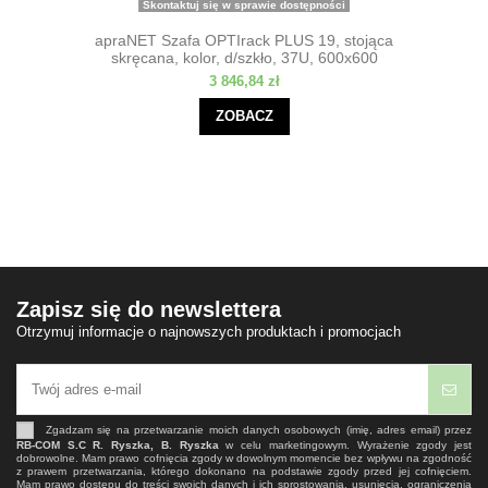
Skontaktuj się w sprawie dostępności
apraNET Szafa OPTIrack PLUS 19, stojąca
skręcana, kolor, d/szkło, 37U, 600x600
3 846,84 zł
ZOBACZ
Zapisz się do newslettera
Otrzymuj informacje o najnowszych produktach i promocjach
Zgadzam się na przetwarzanie moich danych osobowych (imię, adres email) przez
RB-COM S.C R. Ryszka, B. Ryszka
w celu marketingowym. Wyrażenie zgody jest
dobrowolne. Mam prawo cofnięcia zgody w dowolnym momencie bez wpływu na zgodność
z prawem przetwarzania, którego dokonano na podstawie zgody przed jej cofnięciem.
Mam prawo dostępu do treści swoich danych i ich sprostowania, usunięcia, ograniczenia