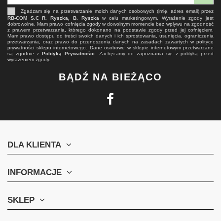
Zgadzam się na przetwarzanie moich danych osobowych (imię, adres email) przez
RB-COM S.C R. Ryszka, B. Ryszka
w celu marketingowym. Wyrażenie zgody jest
dobrowolne. Mam prawo cofnięcia zgody w dowolnym momencie bez wpływu na zgodność
z prawem przetwarzania, którego dokonano na podstawie zgody przed jej cofnięciem.
Mam prawo dostępu do treści swoich danych i ich sprostowania, usunięcia, ograniczenia
przetwarzania, oraz prawo do przenoszenia danych na zasadach zawartych w polityce
prywatności sklepu internetowego. Dane osobowe w sklepie internetowym przetwarzane
są zgodnie z
Polityką Prywatności
. Zachęcamy do zapoznania się z polityką przed
wyrażeniem zgody.
BĄDŹ NA BIEŻĄCO
DLA KLIENTA
INFORMACJE
SKLEP