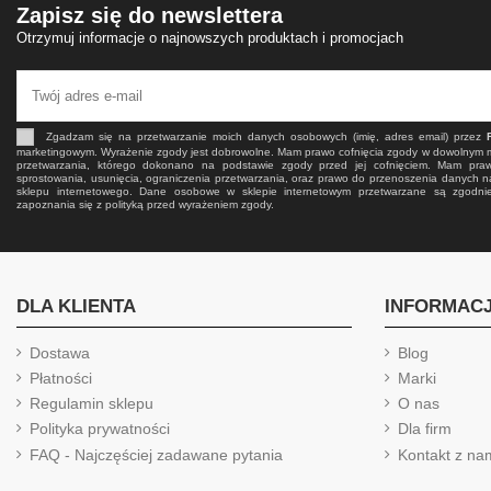
Zapisz się do newslettera
Otrzymuj informacje o najnowszych produktach i promocjach
Zgadzam się na przetwarzanie moich danych osobowych (imię, adres email) przez
marketingowym. Wyrażenie zgody jest dobrowolne. Mam prawo cofnięcia zgody w dowolnym
przetwarzania, którego dokonano na podstawie zgody przed jej cofnięciem. Mam pra
sprostowania, usunięcia, ograniczenia przetwarzania, oraz prawo do przenoszenia danych n
sklepu internetowego. Dane osobowe w sklepie internetowym przetwarzane są zgodn
zapoznania się z polityką przed wyrażeniem zgody.
DLA KLIENTA
INFORMAC
Dostawa
Blog
Płatności
Marki
Regulamin sklepu
O nas
Polityka prywatności
Dla firm
FAQ - Najczęściej zadawane pytania
Kontakt z na