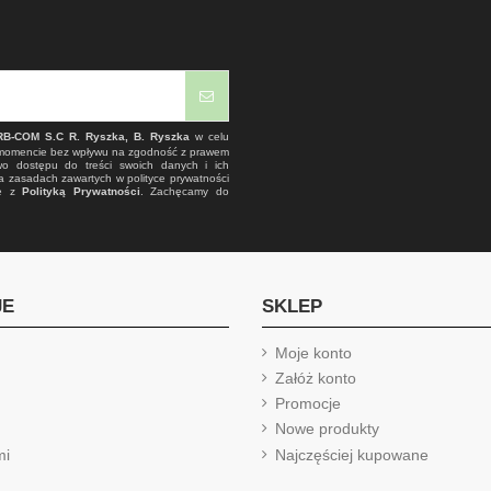
RB-COM S.C R. Ryszka, B. Ryszka
w celu
 momencie bez wpływu na zgodność z prawem
wo dostępu do treści swoich danych i ich
a zasadach zawartych w polityce prywatności
ie z
Polityką Prywatności
. Zachęcamy do
JE
SKLEP
Moje konto
Załóż konto
Promocje
Nowe produkty
mi
Najczęściej kupowane