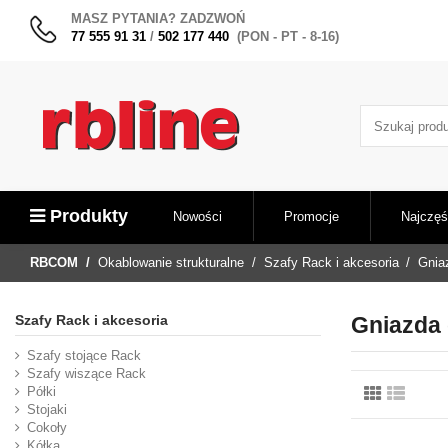
MASZ PYTANIA? ZADZWOŃ
77 555 91 31
/
502 177 440
(PON - PT - 8-16)
Produkty
Nowości
Promocje
Najczęś
RBCOM
Okablowanie strukturalne
Szafy Rack i akcesoria
Gnia
Szafy Rack i akcesoria
Gniazda 
Szafy stojące Rack
Szafy wiszące Rack
Półki
Stojaki
Cokoły
Kółka