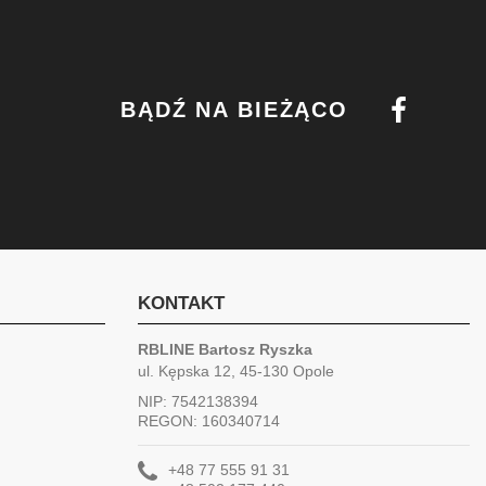
BĄDŹ NA BIEŻĄCO
KONTAKT
RBLINE Bartosz Ryszka
ul. Kępska 12, 45-130 Opole
NIP: 7542138394
REGON: 160340714
+48 77 555 91 31