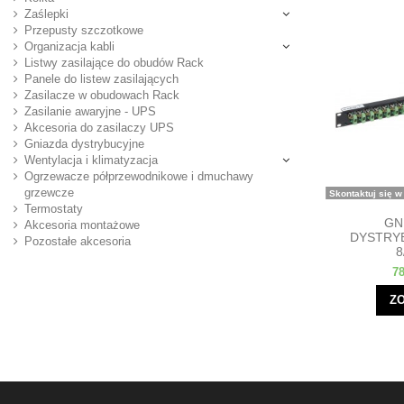
Zaślepki
Przepusty szczotkowe
Organizacja kabli
Listwy zasilające do obudów Rack
Panele do listew zasilających
Zasilacze w obudowach Rack
Zasilanie awaryjne - UPS
Akcesoria do zasilaczy UPS
Gniazda dystrybucyjne
Wentylacja i klimatyzacja
Ogrzewacze półprzewodnikowe i dmuchawy
grzewcze
Skontaktuj się w
Termostaty
GN
Akcesoria montażowe
DYSTRY
Pozostałe akcesoria
8
78
Z