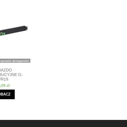
 sprawie dostępności
IAZDO
BUCYJNE G-
/R19
,04 zł
OBACZ