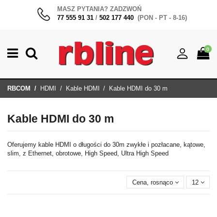
MASZ PYTANIA? ZADZWOŃ
77 555 91 31
/
502 177 440
(PON - PT - 8-16)
0
RBCOM
HDMI
Kable HDMI
Kable HDMI do 30 m
Kable HDMI do 30 m
Oferujemy kable HDMI o długości do 30m zwykłe i pozłacane, kątowe,
slim, z Ethernet, obrotowe, High Speed, Ultra High Speed
Cena, rosnąco
12