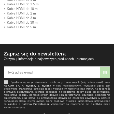
Kable HDMI do 1.5 m
Kable HDMI do 10 m
Kable HDMI do 2 m
Kable HDMI do 3 m
Kable HDMI do 30 m
Kable HDMI do 5 m
Zapisz się do newslettera
Otrzymuj informacje o najnowszych produktach i promocjach
Zgadzam się na przetwarzanie moich danych osobowych (imię, adres email) przez
RB-COM S.C R. Ryszka, B. Ryszka
w celu marketingowym. Wyrażenie zgody jest
dobrowolne. Mam prawo cofnięcia zgody w dowolnym momencie bez wpływu na zgodność
z prawem przetwarzania, którego dokonano na podstawie zgody przed jej cofnięciem.
Mam prawo dostępu do treści swoich danych i ich sprostowania, usunięcia, ograniczenia
przetwarzania, oraz prawo do przenoszenia danych na zasadach zawartych w polityce
prywatności sklepu internetowego. Dane osobowe w sklepie internetowym przetwarzane
są zgodnie z
Polityką Prywatności
. Zachęcamy do zapoznania się z polityką przed
wyrażeniem zgody.