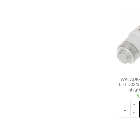
WKŁADK
ETI-D02/3
gL/gG
9