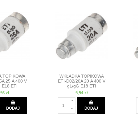
A TOPIKOWA
WKŁADKA TOPIKOWA
5A 25 A 400 V
ETI-D02/20A 20 A 400 V
 E18 ETI
gL/gG E18 ETI
,56 zł
5,54 zł
DODAJ
DODAJ