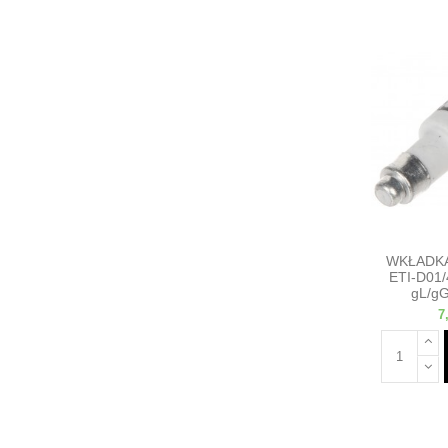
WKŁADK
ETI-D01/
gL/gG
7