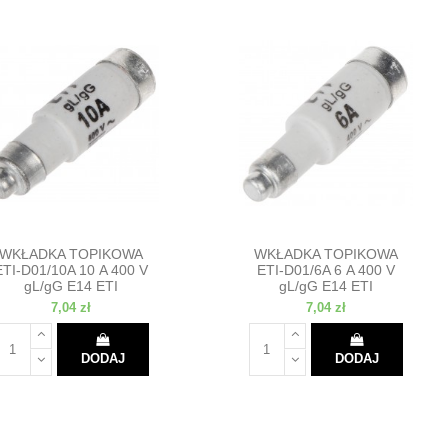
WKŁADKA TOPIKOWA
WKŁADKA TOPIKOWA
ETI-D01/10A 10 A 400 V
ETI-D01/6A 6 A 400 V
gL/gG E14 ETI
gL/gG E14 ETI
7,04 zł
7,04 zł
DODAJ
DODAJ