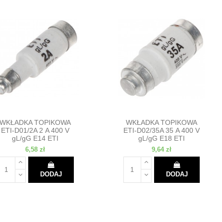
WKŁADKA TOPIKOWA
WKŁADKA TOPIKOWA
ETI-D01/2A 2 A 400 V
ETI-D02/35A 35 A 400 V
gL/gG E14 ETI
gL/gG E18 ETI
6,58 zł
9,64 zł
DODAJ
DODAJ