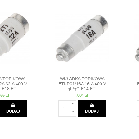
A TOPIKOWA
WKŁADKA TOPIKOWA
2A 32 A 400 V
ETI-D01/16A 16 A 400 V
 E18 ETI
gL/gG E14 ETI
,66 zł
7,04 zł
DODAJ
DODAJ