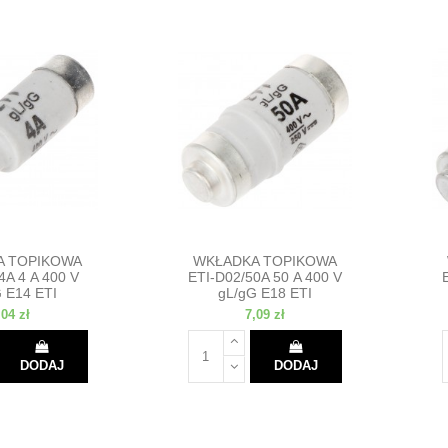
A TOPIKOWA
WKŁADKA TOPIKOWA
4A 4 A 400 V
ETI-D02/50A 50 A 400 V
 E14 ETI
gL/gG E18 ETI
,04 zł
7,09 zł
DODAJ
DODAJ