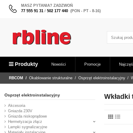
MASZ PYTANIA? ZADZWOŃ
77 555 91 31
/
502 177 440
(PON - PT - 8-16)
Produkty
Nowości
Promocje
Najczęś
RBCOM
Okablowanie strukturalne
Osprzęt elektroinstalacyjny
W
Osprzęt elektroinstalacyjny
Wkładki 
Akcesoria
Gniazda 230V
Gniazda niskoprądowe
Hermetyzacja złącz
Lampki sygnalizacyjne
Materiały instalacyjne