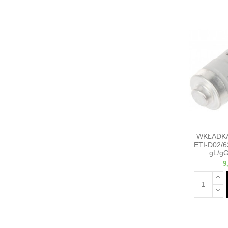
WKŁADK
ETI-D02/6
gL/gG
9