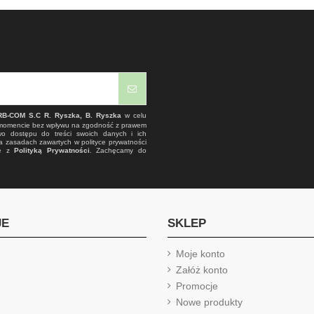
RB-COM S.C R. Ryszka, B. Ryszka
w celu
 momencie bez wpływu na zgodność z prawem
wo dostępu do treści swoich danych i ich
a zasadach zawartych w polityce prywatności
ie z
Polityką Prywatności
. Zachęcamy do
JE
SKLEP
Moje konto
Załóż konto
Promocje
Nowe produkty