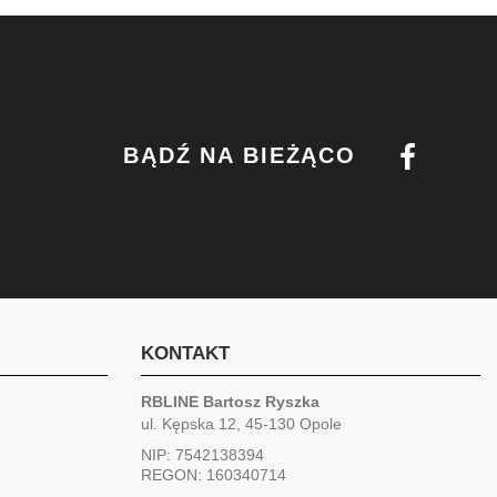
BĄDŹ NA BIEŻĄCO
KONTAKT
RBLINE Bartosz Ryszka
ul. Kępska 12, 45-130 Opole
NIP: 7542138394
REGON: 160340714