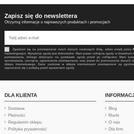
Zapisz się do newslettera
Otrzymuj informacje o najnowszych produktach i promocjach
Zgadzam się na przetwarzanie moich danych osobowych (imię, adres email) przez
marketingowym. Wyrażenie zgody jest dobrowolne. Mam prawo cofnięcia zgody w dowolnym
przetwarzania, którego dokonano na podstawie zgody przed jej cofnięciem. Mam pra
sprostowania, usunięcia, ograniczenia przetwarzania, oraz prawo do przenoszenia danych n
sklepu internetowego. Dane osobowe w sklepie internetowym przetwarzane są zgodn
zapoznania się z polityką przed wyrażeniem zgody.
DLA KLIENTA
INFORMAC
Dostawa
Blog
Płatności
Marki
Regulamin sklepu
O nas
Polityka prywatności
Dla firm