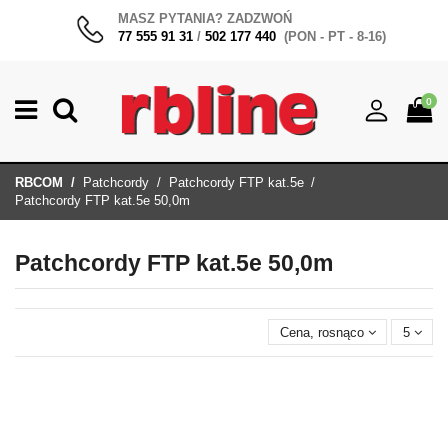
MASZ PYTANIA? ZADZWOŃ
77 555 91 31
/
502 177 440
(PON - PT - 8-16)
0
RBCOM
Patchcordy
Patchcordy FTP kat.5e
Patchcordy FTP kat.5e 50,0m
Patchcordy FTP kat.5e 50,0m
Cena, rosnąco
5