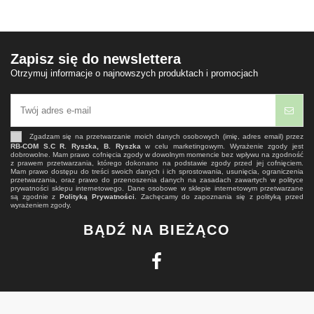
Zapisz się do newslettera
Otrzymuj informacje o najnowszych produktach i promocjach
Zgadzam się na przetwarzanie moich danych osobowych (imię, adres email) przez
RB-COM S.C R. Ryszka, B. Ryszka
w celu marketingowym. Wyrażenie zgody jest
dobrowolne. Mam prawo cofnięcia zgody w dowolnym momencie bez wpływu na zgodność
z prawem przetwarzania, którego dokonano na podstawie zgody przed jej cofnięciem.
Mam prawo dostępu do treści swoich danych i ich sprostowania, usunięcia, ograniczenia
przetwarzania, oraz prawo do przenoszenia danych na zasadach zawartych w polityce
prywatności sklepu internetowego. Dane osobowe w sklepie internetowym przetwarzane
są zgodnie z
Polityką Prywatności
. Zachęcamy do zapoznania się z polityką przed
wyrażeniem zgody.
BĄDŹ NA BIEŻĄCO