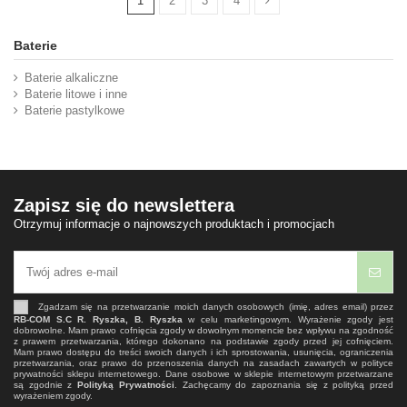
1
2
3
4
Baterie
Baterie alkaliczne
Baterie litowe i inne
Baterie pastylkowe
Zapisz się do newslettera
Otrzymuj informacje o najnowszych produktach i promocjach
Zgadzam się na przetwarzanie moich danych osobowych (imię, adres email) przez
RB-COM S.C R. Ryszka, B. Ryszka
w celu marketingowym. Wyrażenie zgody jest
dobrowolne. Mam prawo cofnięcia zgody w dowolnym momencie bez wpływu na zgodność
z prawem przetwarzania, którego dokonano na podstawie zgody przed jej cofnięciem.
Mam prawo dostępu do treści swoich danych i ich sprostowania, usunięcia, ograniczenia
przetwarzania, oraz prawo do przenoszenia danych na zasadach zawartych w polityce
prywatności sklepu internetowego. Dane osobowe w sklepie internetowym przetwarzane
są zgodnie z
Polityką Prywatności
. Zachęcamy do zapoznania się z polityką przed
wyrażeniem zgody.