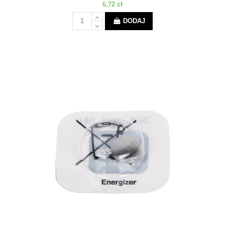
6,72 zł
DODAJ