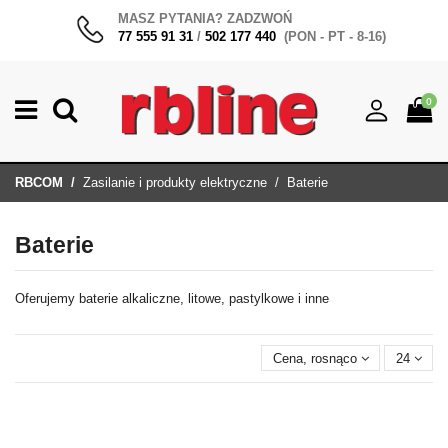
MASZ PYTANIA? ZADZWOŃ
77 555 91 31
/
502 177 440
(PON - PT - 8-16)
0
RBCOM
Zasilanie i produkty elektryczne
Baterie
Baterie
Oferujemy baterie alkaliczne, litowe, pastylkowe i inne
Cena, rosnąco
24