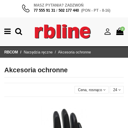
MASZ PYTANIA? ZADZWOŃ
77 555 91 31
/
502 177 440
(PON - PT - 8-16)
0
RBCOM
Narzędzia ręczne
Akcesoria ochronne
Akcesoria ochronne
Cena, rosnąco
24