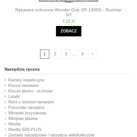
Rękawice ochronne Wonder Grip OP-1300G - Rozmiar
S/7
7,12 zł
ZOBACZ
1
2
3
…
9
Narzędzia ręczne
Kamery inspekcyjne
Klucze nastawne
Klucze płasko - oczkowe
Latarki
Noże z ostrzem łamanym
Pozostałe narzędzia
Wkrętaki krzyżakowe
Wkrętaki płaskie
Wiertła
Wiertła SDS-PLUS
Zestawy narzędziowe i narzędzia wielofunkcyjne