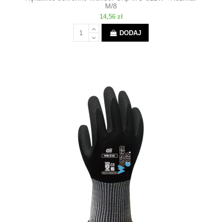
M/8
14,56 zł
DODAJ