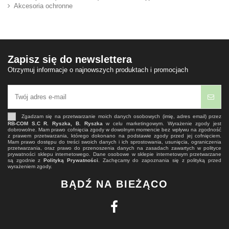
Akcesoria ochronne
Zapisz się do newslettera
Otrzymuj informacje o najnowszych produktach i promocjach
Zgadzam się na przetwarzanie moich danych osobowych (imię, adres email) przez
RB-COM S.C R. Ryszka, B. Ryszka
w celu marketingowym. Wyrażenie zgody jest
dobrowolne. Mam prawo cofnięcia zgody w dowolnym momencie bez wpływu na zgodność
z prawem przetwarzania, którego dokonano na podstawie zgody przed jej cofnięciem.
Mam prawo dostępu do treści swoich danych i ich sprostowania, usunięcia, ograniczenia
przetwarzania, oraz prawo do przenoszenia danych na zasadach zawartych w polityce
prywatności sklepu internetowego. Dane osobowe w sklepie internetowym przetwarzane
są zgodnie z
Polityką Prywatności
. Zachęcamy do zapoznania się z polityką przed
wyrażeniem zgody.
BĄDŹ NA BIEŻĄCO