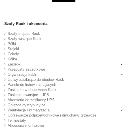
Szafy Rack i akcesoria
Szafy stojące Rack
Szafy wiszące Rack
Półki
Stojaki
Cokoły
Kółka
Zaślepki
Przepusty szczotkowe
Organizacja kabli
Listwy zasilające do obudów Rack
Panele do listew zasilających
Zasilacze w obudowach Rack
Zasilanie awaryjne - UPS
Akcesoria do zasilaczy UPS
Gniazda dystrybucyjne
Wentylacja i klimatyzacja
Ogrzewacze półprzewodnikowe i dmuchawy grzewcze
Termostaty
Akcesoria montażowe