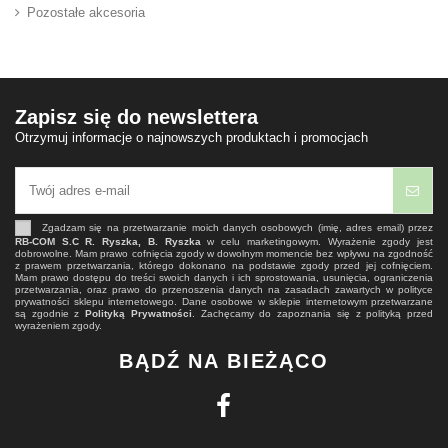
Pozostałe akcesoria
Zapisz się do newslettera
Otrzymuj informacje o najnowszych produktach i promocjach
Zgadzam się na przetwarzanie moich danych osobowych (imię, adres email) przez
RB-COM S.C R. Ryszka, B. Ryszka
w celu marketingowym. Wyrażenie zgody jest
dobrowolne. Mam prawo cofnięcia zgody w dowolnym momencie bez wpływu na zgodność
z prawem przetwarzania, którego dokonano na podstawie zgody przed jej cofnięciem.
Mam prawo dostępu do treści swoich danych i ich sprostowania, usunięcia, ograniczenia
przetwarzania, oraz prawo do przenoszenia danych na zasadach zawartych w polityce
prywatności sklepu internetowego. Dane osobowe w sklepie internetowym przetwarzane
są zgodnie z
Polityką Prywatności
. Zachęcamy do zapoznania się z polityką przed
wyrażeniem zgody.
BĄDŹ NA BIEŻĄCO