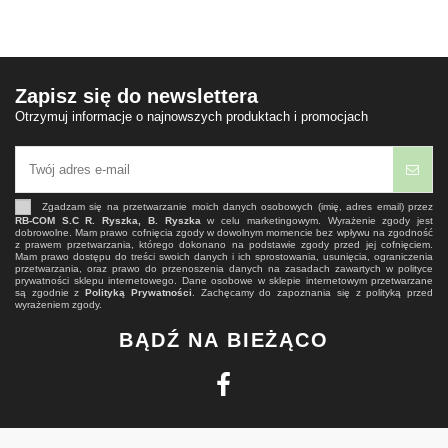
Zapisz się do newslettera
Otrzymuj informacje o najnowszych produktach i promocjach
Zgadzam się na przetwarzanie moich danych osobowych (imię, adres email) przez
RB-COM S.C R. Ryszka, B. Ryszka
w celu marketingowym. Wyrażenie zgody jest
dobrowolne. Mam prawo cofnięcia zgody w dowolnym momencie bez wpływu na zgodność
z prawem przetwarzania, którego dokonano na podstawie zgody przed jej cofnięciem.
Mam prawo dostępu do treści swoich danych i ich sprostowania, usunięcia, ograniczenia
przetwarzania, oraz prawo do przenoszenia danych na zasadach zawartych w polityce
prywatności sklepu internetowego. Dane osobowe w sklepie internetowym przetwarzane
są zgodnie z
Polityką Prywatności
. Zachęcamy do zapoznania się z polityką przed
wyrażeniem zgody.
BĄDŹ NA BIEŻĄCO