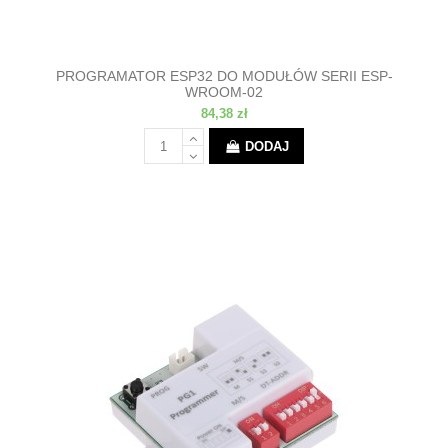
PROGRAMATOR ESP32 DO MODUŁÓW SERII ESP-
WROOM-02
84,38 zł
DODAJ