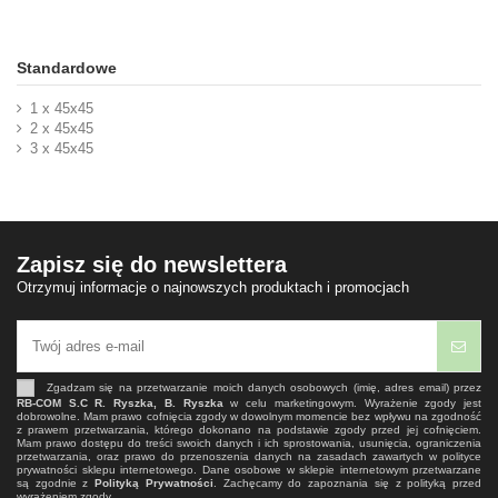
Standardowe
1 x 45x45
2 x 45x45
3 x 45x45
Zapisz się do newslettera
Otrzymuj informacje o najnowszych produktach i promocjach
Zgadzam się na przetwarzanie moich danych osobowych (imię, adres email) przez
RB-COM S.C R. Ryszka, B. Ryszka
w celu marketingowym. Wyrażenie zgody jest
dobrowolne. Mam prawo cofnięcia zgody w dowolnym momencie bez wpływu na zgodność
z prawem przetwarzania, którego dokonano na podstawie zgody przed jej cofnięciem.
Mam prawo dostępu do treści swoich danych i ich sprostowania, usunięcia, ograniczenia
przetwarzania, oraz prawo do przenoszenia danych na zasadach zawartych w polityce
prywatności sklepu internetowego. Dane osobowe w sklepie internetowym przetwarzane
są zgodnie z
Polityką Prywatności
. Zachęcamy do zapoznania się z polityką przed
wyrażeniem zgody.