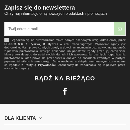
Zapisz się do newslettera
Otrzymuj informacje o najnowszych produktach i promocjach
Zgadzam się na przetwarzanie moich danych osobowych (imię, adres email) przez
RB-COM S.C R. Ryszka, B. Ryszka
w celu marketingowym. Wyrażenie zgody jest
dobrowolne. Mam prawo cofnięcia zgody w dowolnym momencie bez wpływu na zgodność
z prawem przetwarzania, którego dokonano na podstawie zgody przed jej cofnięciem.
Mam prawo dostępu do treści swoich danych i ich sprostowania, usunięcia, ograniczenia
przetwarzania, oraz prawo do przenoszenia danych na zasadach zawartych w polityce
prywatności sklepu internetowego. Dane osobowe w sklepie internetowym przetwarzane
są zgodnie z
Polityką Prywatności
. Zachęcamy do zapoznania się z polityką przed
wyrażeniem zgody.
BĄDŹ NA BIEŻĄCO
DLA KLIENTA