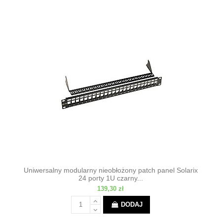
Uniwersalny modularny nieobłożony patch panel Solarix
24 porty 1U czarny...
139,30 zł
DODAJ