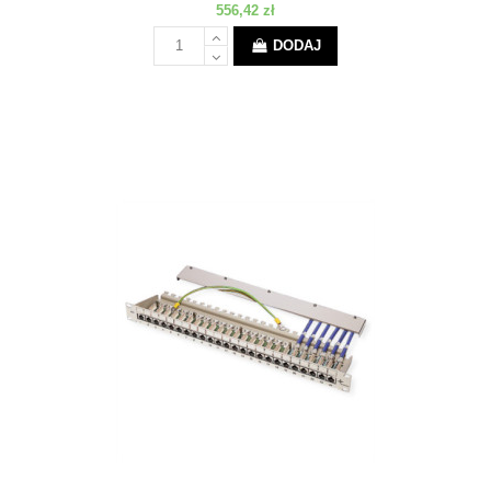
556,42 zł
DODAJ