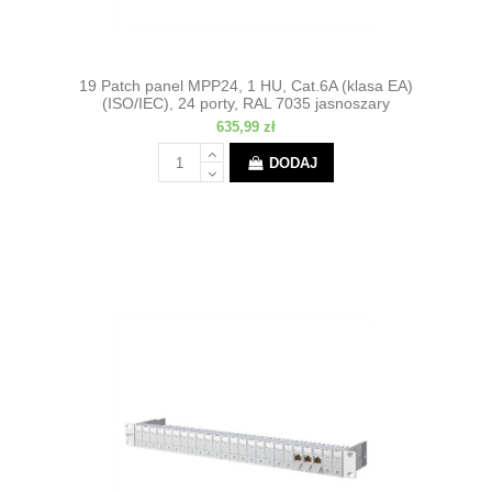
19 Patch panel MPP24, 1 HU, Cat.6A (klasa EA)
(ISO/IEC), 24 porty, RAL 7035 jasnoszary
635,99 zł
DODAJ