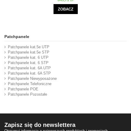
ZOBACZ
Patchpanele
Patchpanele kat.5e UTP
Patchpanele kat.5e STP
Patchpanele kat. 6 UTP
Patchpanele kat. 6 STP
Patchpanele kat. 6A UTP
Patchpanele kat. 6A STP
Patchpanele Niewyposażone
Patchpanele Telefoniczne
Patchpanele POE
Patchpanele Pozostałe
Zapisz się do newslettera
Otrzymuj informacje o najnowszych produktach i promocjach