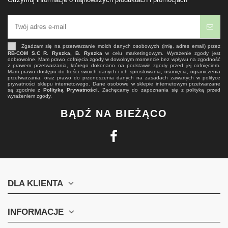
Zgadzam się na przetwarzanie moich danych osobowych (imię, adres email) przez
RB-COM S.C R. Ryszka, B. Ryszka
w celu marketingowym. Wyrażenie zgody jest
dobrowolne. Mam prawo cofnięcia zgody w dowolnym momencie bez wpływu na zgodność
z prawem przetwarzania, którego dokonano na podstawie zgody przed jej cofnięciem.
Mam prawo dostępu do treści swoich danych i ich sprostowania, usunięcia, ograniczenia
przetwarzania, oraz prawo do przenoszenia danych na zasadach zawartych w polityce
prywatności sklepu internetowego. Dane osobowe w sklepie internetowym przetwarzane
są zgodnie z
Polityką Prywatności
. Zachęcamy do zapoznania się z polityką przed
wyrażeniem zgody.
BĄDŹ NA BIEŻĄCO
DLA KLIENTA
INFORMACJE