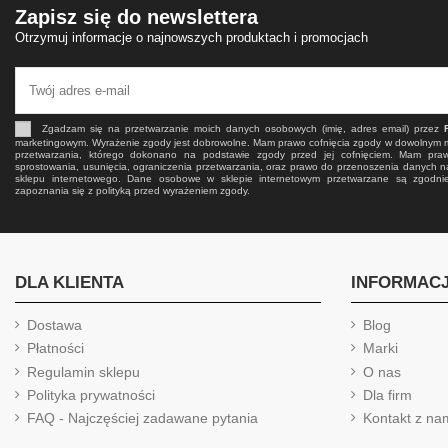
Zapisz się do newslettera
Otrzymuj informacje o najnowszych produktach i promocjach
Zgadzam się na przetwarzanie moich danych osobowych (imię, adres email) przez
marketingowym. Wyrażenie zgody jest dobrowolne. Mam prawo cofnięcia zgody w dowolnym
przetwarzania, którego dokonano na podstawie zgody przed jej cofnięciem. Mam pra
sprostowania, usunięcia, ograniczenia przetwarzania, oraz prawo do przenoszenia danych n
sklepu internetowego. Dane osobowe w sklepie internetowym przetwarzane są zgodn
zapoznania się z polityką przed wyrażeniem zgody.
DLA KLIENTA
INFORMAC
Dostawa
Blog
Płatności
Marki
Regulamin sklepu
O nas
Polityka prywatności
Dla firm
FAQ - Najczęściej zadawane pytania
Kontakt z na