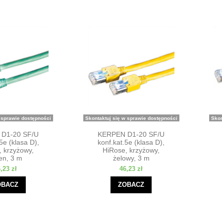
 sprawie dostępności
Skontaktuj się w sprawie dostępności
Skon
D1-20 SF/U
KERPEN D1-20 SF/U
5e (klasa D),
konf.kat.5e (klasa D),
, krzyżowy,
HiRose, krzyżowy,
en, 3 m
żelowy, 3 m
,23 zł
46,23 zł
OBACZ
ZOBACZ