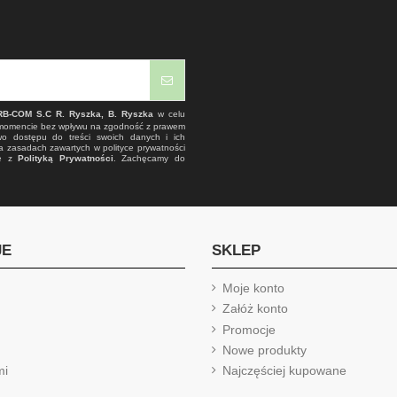
RB-COM S.C R. Ryszka, B. Ryszka
w celu
 momencie bez wpływu na zgodność z prawem
wo dostępu do treści swoich danych i ich
a zasadach zawartych w polityce prywatności
ie z
Polityką Prywatności
. Zachęcamy do
JE
SKLEP
Moje konto
Załóż konto
Promocje
Nowe produkty
mi
Najczęściej kupowane