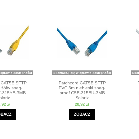
 sprawie dostępności
Skontaktuj się w sprawie dostępności
Skon
d CAT5E SFTP
Patchcord CAT5E SFTP
żółty snag-
PVC 3m niebieski snag-
E-315YE-3MB
proof C5E-315BU-3MB
olarix
Solarix
,92 zł
20,92 zł
OBACZ
ZOBACZ