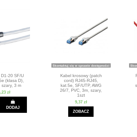
Skontaktuj się w sprawie dostępności
Skon
D1-20 SF/U
Kabel krosowy (patch
5e (klasa D),
cord) RJ45-RJ45,
 szary, 3 m
kat.5e, SF/UTP, AWG
26/7, PVC, 3m, szary,
,23 zł
1szt
9,37 zł
DODAJ
ZOBACZ