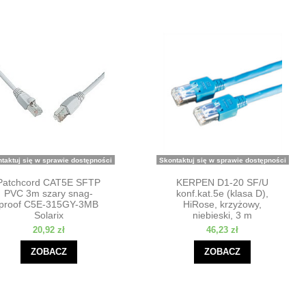
taktuj się w sprawie dostępności
Skontaktuj się w sprawie dostępności
Patchcord CAT5E SFTP
KERPEN D1-20 SF/U
PVC 3m szary snag-
konf.kat.5e (klasa D),
proof C5E-315GY-3MB
HiRose, krzyżowy,
Solarix
niebieski, 3 m
20,92 zł
46,23 zł
ZOBACZ
ZOBACZ