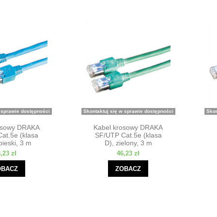
 sprawie dostępności
Skontaktuj się w sprawie dostępności
Skon
osowy DRAKA
Kabel krosowy DRAKA
at.5e (klasa
SF/UTP Cat.5e (klasa
bieski, 3 m
D), zielony, 3 m
,23 zł
46,23 zł
OBACZ
ZOBACZ