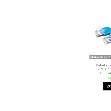
Skontaktuj się w
Kabel kr
SF/UTP C
D), nie
46
Z