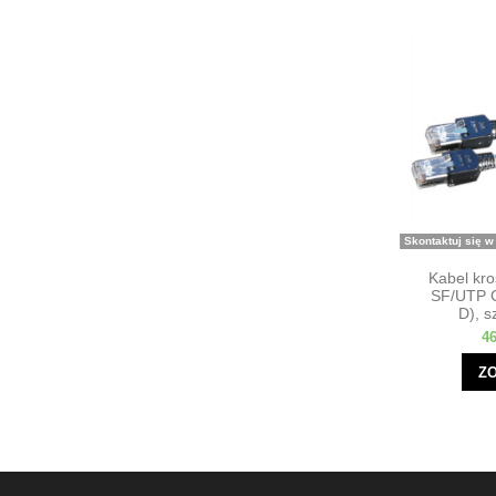
Skontaktuj się w
Kabel kr
SF/UTP C
D), s
46
Z