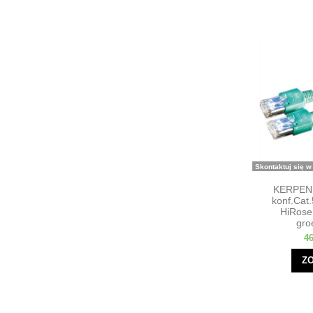
Skontaktuj się w
KERPEN 
konf.Cat.
HiRose
gro
46
Z