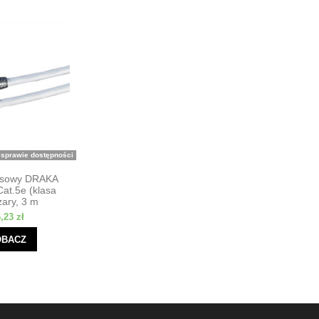
 sprawie dostępności
osowy DRAKA
at.5e (klasa
zary, 3 m
,23 zł
OBACZ