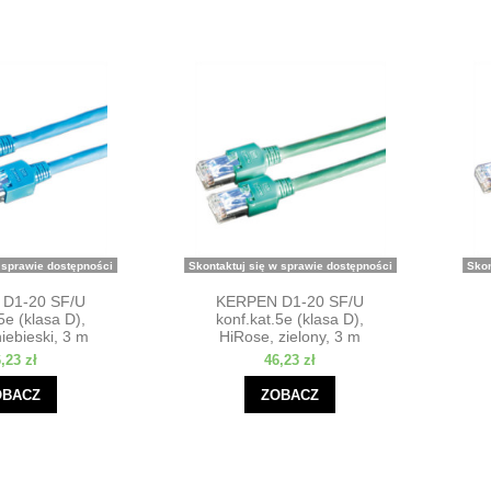
 sprawie dostępności
Skontaktuj się w sprawie dostępności
Skon
D1-20 SF/U
KERPEN D1-20 SF/U
5e (klasa D),
konf.kat.5e (klasa D),
iebieski, 3 m
HiRose, zielony, 3 m
,23 zł
46,23 zł
OBACZ
ZOBACZ