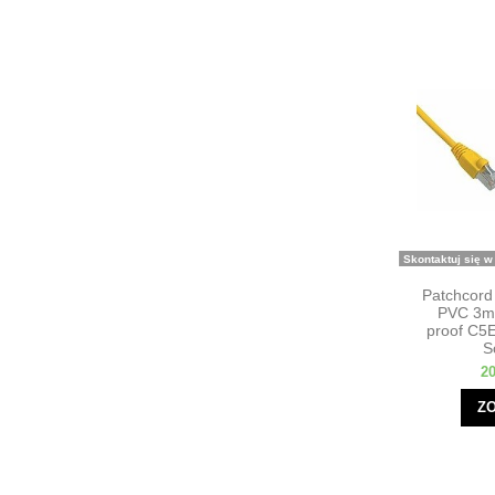
Skontaktuj się w
Patchcor
PVC 3m 
proof C5
S
20
Z