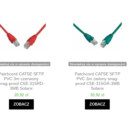
taktuj się w sprawie dostępności
Skontaktuj się w sprawie dostępności
Patchcord CAT5E SFTP
Patchcord CAT5E SFTP
PVC 3m czerwony
PVC 3m zielony snag-
snag-proof C5E-315RD-
proof C5E-315GR-3MB
3MB Solarix
Solarix
20,92 zł
20,92 zł
ZOBACZ
ZOBACZ