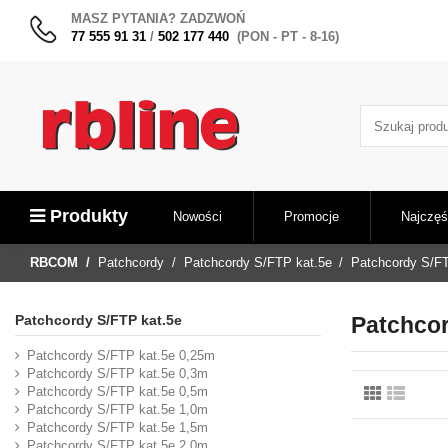
MASZ PYTANIA? ZADZWOŃ
77 555 91 31
/
502 177 440
(PON - PT - 8-16)
Produkty
Nowości
Promocje
Najczęś
RBCOM
Patchcordy
Patchcordy S/FTP kat.5e
Patchcordy S/F
Patchcordy S/FTP kat.5e
Patchcor
Patchcordy S/FTP kat.5e 0,25m
Patchcordy S/FTP kat.5e 0,3m
Patchcordy S/FTP kat.5e 0,5m
Patchcordy S/FTP kat.5e 1,0m
Patchcordy S/FTP kat.5e 1,5m
Patchcordy S/FTP kat.5e 2,0m