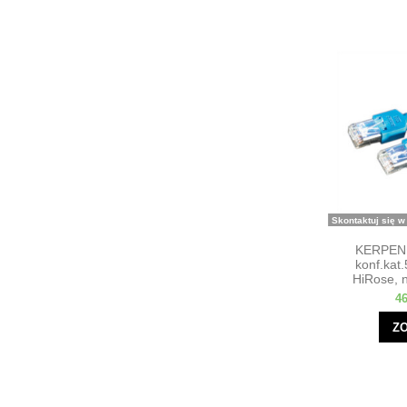
Skontaktuj się w
KERPEN 
konf.kat.
HiRose, n
46
Z