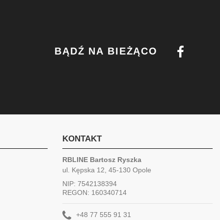
BĄDŹ NA BIEŻĄCO
KONTAKT
RBLINE Bartosz Ryszka
ul. Kępska 12, 45-130 Opole
NIP: 7542138394
REGON: 160340714
+48 77 555 91 31