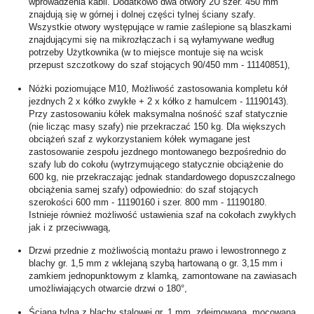
wprowadzenia kabli. Dodatkowo dwa otwory 2U szer. 450 mm
znajdują się w górnej i dolnej części tylnej ściany szafy.
Wszystkie otwory występujące w ramie zaślepione są blaszkami
znajdującymi się na mikrozłączach i są wyłamywane według
potrzeby Użytkownika (w to miejsce montuje się na wcisk
przepust szczotkowy do szaf stojących 90/450 mm - 11140851),
Nóżki poziomujące M10, Możliwość zastosowania kompletu kół
jezdnych 2 x kółko zwykłe + 2 x kółko z hamulcem - 11190143).
Przy zastosowaniu kółek maksymalna nośność szaf statycznie
(nie licząc masy szafy) nie przekraczać 150 kg. Dla większych
obciążeń szaf z wykorzystaniem kółek wymagane jest
zastosowanie zespołu jezdnego montowanego bezpośrednio do
szafy lub do cokołu (wytrzymującego statycznie obciążenie do
600 kg, nie przekraczając jednak standardowego dopuszczalnego
obciążenia samej szafy) odpowiednio: do szaf stojących
szerokości 600 mm - 11190160 i szer. 800 mm - 11190180.
Istnieje również możliwość ustawienia szaf na cokołach zwykłych
jak i z przeciwwagą,
Drzwi przednie z możliwością montażu prawo i lewostronnego z
blachy gr. 1,5 mm z wklejaną szybą hartowaną o gr. 3,15 mm i
zamkiem jednopunktowym z klamką, zamontowane na zawiasach
umożliwiających otwarcie drzwi o 180°,
Ściana tylna z blachy stalowej gr. 1 mm, zdejmowana, mocowana