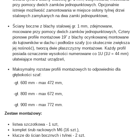
przy pomocy dwóch zamków jednopunktowych. Opcjonalnie
istnieje możliwość zamontowania w miejsce osłony tylnej drzwi
stalowych zamykanych na dwa zamki jednopunktowe,
Ściany boczne z blachy stalowej gr. 1 mm, zdejmowane,
mocowane przy pomocy dwóch zamków jednopunktowych, Cztery
pionowe profile montażowe 19” z blachy ocynkowanej montowane
do kątowników w dachu i podłodze szafy (co skutecznie zwiększa
jej nośność), tworzą dwie płaszczyzny montażowe. Każdy profil
posiada oznaczenie wysokości numerowane co 1U (1U = 44 mm)
ułatwiające montaż urządzeń,
Maksymalny rozstaw profili montażowych to odpowiednio dla
głębokości szaf:
-gł. 600 mm - max 472 mm,
-gł. 800 mm - max 672 mm,
-gł. 900 mm - max 772 mm.
Zestaw montażowy:
listwa szczotkowa - 1 szt,
komplet śrub rackowych M6 (16 szt.),
klucze do ścian bocznych i tylnej - 2 szt,