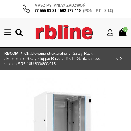
MASZ PYTANIA? ZADZWOŃ
77 555 91 31
/
502 177 440
(PON - PT - 8-16)
0
RBCOM
Okablowanie strukturalne
Szafy Rack i
akcesoria
Szafy stojące Rack
BKTE Szafa ramowa
stojąca SRS 18U 800/800/915