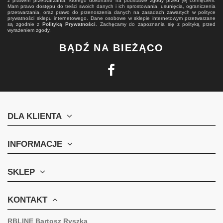
z prawem przetwarzania, którego dokonano na podstawie zgody przed jej cofnięciem.
Mam prawo dostępu do treści swoich danych i ich sprostowania, usunięcia, ograniczenia
przetwarzania, oraz prawo do przenoszenia danych na zasadach zawartych w polityce
prywatności sklepu internetowego. Dane osobowe w sklepie internetowym przetwarzane
są zgodnie z
Polityką Prywatności
. Zachęcamy do zapoznania się z polityką przed
wyrażeniem zgody.
BĄDŹ NA BIEŻĄCO
DLA KLIENTA
INFORMACJE
SKLEP
KONTAKT
RBLINE Bartosz Ryszka