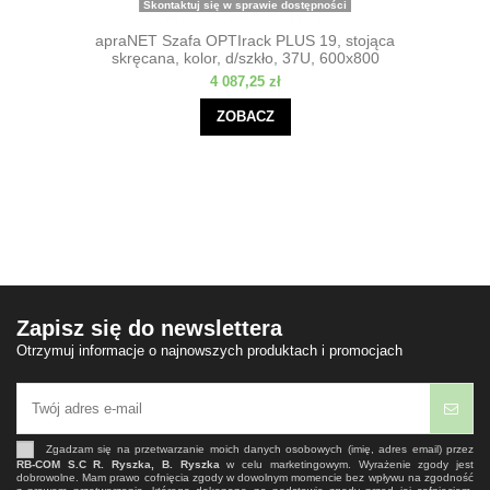
Skontaktuj się w sprawie dostępności
apraNET Szafa OPTIrack PLUS 19, stojąca
skręcana, kolor, d/szkło, 37U, 600x800
4 087,25 zł
ZOBACZ
Zapisz się do newslettera
Otrzymuj informacje o najnowszych produktach i promocjach
Zgadzam się na przetwarzanie moich danych osobowych (imię, adres email) przez
RB-COM S.C R. Ryszka, B. Ryszka
w celu marketingowym. Wyrażenie zgody jest
dobrowolne. Mam prawo cofnięcia zgody w dowolnym momencie bez wpływu na zgodność