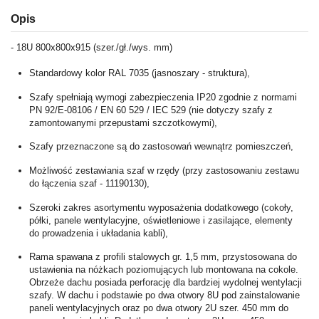
Opis
- 18U 800x800x915 (szer./gł./wys. mm)
Standardowy kolor RAL 7035 (jasnoszary - struktura),
Szafy spełniają wymogi zabezpieczenia IP20 zgodnie z normami
PN 92/E-08106 / EN 60 529 / IEC 529 (nie dotyczy szafy z
zamontowanymi przepustami szczotkowymi),
Szafy przeznaczone są do zastosowań wewnątrz pomieszczeń,
Możliwość zestawiania szaf w rzędy (przy zastosowaniu zestawu
do łączenia szaf - 11190130),
Szeroki zakres asortymentu wyposażenia dodatkowego (cokoły,
półki, panele wentylacyjne, oświetleniowe i zasilające, elementy
do prowadzenia i układania kabli),
Rama spawana z profili stalowych gr. 1,5 mm, przystosowana do
ustawienia na nóżkach poziomujących lub montowana na cokole.
Obrzeże dachu posiada perforację dla bardziej wydolnej wentylacji
szafy. W dachu i podstawie po dwa otwory 8U pod zainstalowanie
paneli wentylacyjnych oraz po dwa otwory 2U szer. 450 mm do