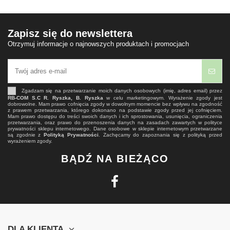
Zapisz się do newslettera
Otrzymuj informacje o najnowszych produktach i promocjach
Zgadzam się na przetwarzanie moich danych osobowych (imię, adres email) przez
RB-COM S.C R. Ryszka, B. Ryszka
w celu marketingowym. Wyrażenie zgody jest
dobrowolne. Mam prawo cofnięcia zgody w dowolnym momencie bez wpływu na zgodność
z prawem przetwarzania, którego dokonano na podstawie zgody przed jej cofnięciem.
Mam prawo dostępu do treści swoich danych i ich sprostowania, usunięcia, ograniczenia
przetwarzania, oraz prawo do przenoszenia danych na zasadach zawartych w polityce
prywatności sklepu internetowego. Dane osobowe w sklepie internetowym przetwarzane
są zgodnie z
Polityką Prywatności
. Zachęcamy do zapoznania się z polityką przed
wyrażeniem zgody.
BĄDŹ NA BIEŻĄCO
DLA KLIENTA