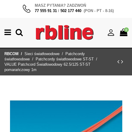
MASZ PYTANIA? ZADZWOŃ
77 555 91 31
/
502 177 440
(PON - PT - 8-16)
0
RBCOM
Sieci światłowodowe
Patchcordy
światłowodowe
Patchcordy światłowodowe ST-ST
VALUE Patchcord Światłowodowy 62.5/125 ST-ST
pomarańczowy 1m