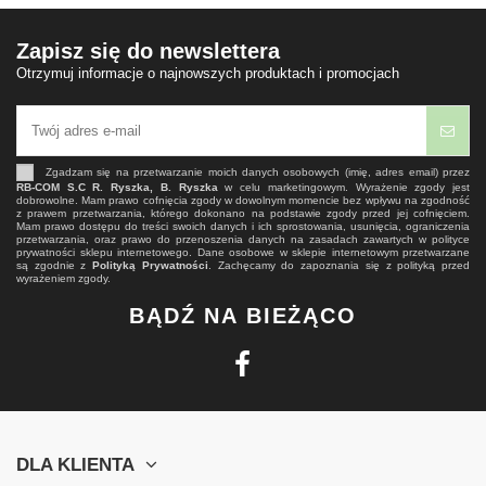
Zapisz się do newslettera
Otrzymuj informacje o najnowszych produktach i promocjach
Zgadzam się na przetwarzanie moich danych osobowych (imię, adres email) przez
RB-COM S.C R. Ryszka, B. Ryszka
w celu marketingowym. Wyrażenie zgody jest
dobrowolne. Mam prawo cofnięcia zgody w dowolnym momencie bez wpływu na zgodność
z prawem przetwarzania, którego dokonano na podstawie zgody przed jej cofnięciem.
Mam prawo dostępu do treści swoich danych i ich sprostowania, usunięcia, ograniczenia
przetwarzania, oraz prawo do przenoszenia danych na zasadach zawartych w polityce
prywatności sklepu internetowego. Dane osobowe w sklepie internetowym przetwarzane
są zgodnie z
Polityką Prywatności
. Zachęcamy do zapoznania się z polityką przed
wyrażeniem zgody.
BĄDŹ NA BIEŻĄCO
DLA KLIENTA