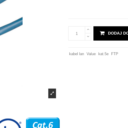
DODAJ D
kabel lan
Value
kat.5e
FTP