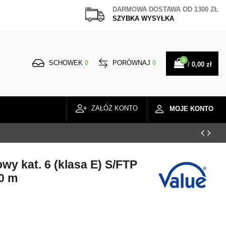
DARMOWA DOSTAWA
OD 1300 ZŁ
SZYBKA WYSYŁKA
0
SCHOWEK
0
PORÓWNAJ
0
/
0,00 zł
ZAŁÓŻ KONTO
MOJE KONTO
y kat. 6 (klasa E) S/FTP
10 m