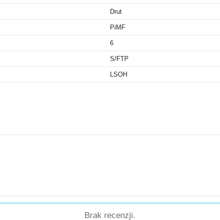
Drut
PiMF
6
S/FTP
LSOH
Brak recenzji.