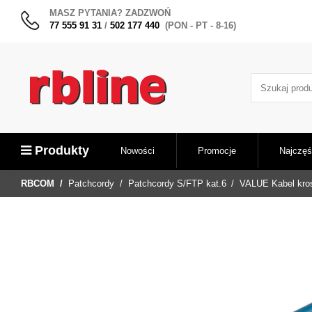
MASZ PYTANIA? ZADZWOŃ
77 555 91 31
/
502 177 440
(PON - PT - 8-16)
Produkty
Nowości
Promocje
Najczęś
RBCOM
Patchcordy
Patchcordy S/FTP kat.6
VALUE Kabel kros