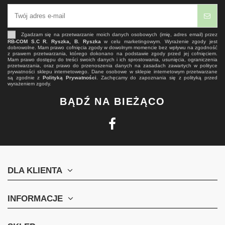
Zgadzam się na przetwarzanie moich danych osobowych (imię, adres email) przez
RB-COM S.C R. Ryszka, B. Ryszka
w celu marketingowym. Wyrażenie zgody jest
dobrowolne. Mam prawo cofnięcia zgody w dowolnym momencie bez wpływu na zgodność
z prawem przetwarzania, którego dokonano na podstawie zgody przed jej cofnięciem.
Mam prawo dostępu do treści swoich danych i ich sprostowania, usunięcia, ograniczenia
przetwarzania, oraz prawo do przenoszenia danych na zasadach zawartych w polityce
prywatności sklepu internetowego. Dane osobowe w sklepie internetowym przetwarzane
są zgodnie z
Polityką Prywatności
. Zachęcamy do zapoznania się z polityką przed
wyrażeniem zgody.
BĄDŹ NA BIEŻĄCO
DLA KLIENTA
INFORMACJE