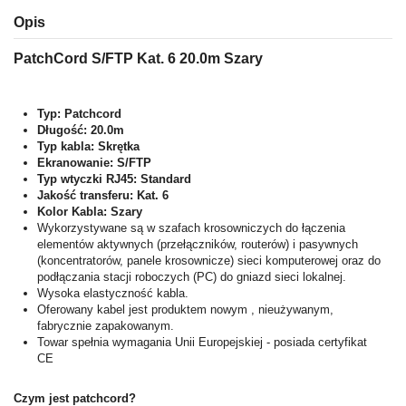
Opis
PatchCord
S/FTP
Kat.
6
20.0m
Szary
Typ: Patchcord
Długość:
20.0m
Typ kabla:
Skrętka
Ekranowanie:
S/FTP
Typ wtyczki RJ45:
Standard
Jakość transferu:
Kat.
6
Kolor Kabla: Szary
Wykorzystywane są w szafach krosowniczych do łączenia
elementów aktywnych (przełączników, routerów) i pasywnych
(koncentratorów, panele krosownicze) sieci komputerowej oraz do
podłączania stacji roboczych (PC) do gniazd sieci lokalnej.
Wysoka elastyczność kabla.
Oferowany kabel jest produktem nowym , nieużywanym,
fabrycznie zapakowanym.
Towar spełnia wymagania Unii Europejskiej - posiada certyfikat
CE
Czym jest patchcord?