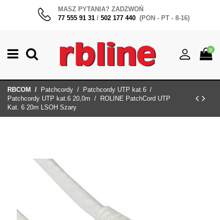
MASZ PYTANIA? ZADZWOŃ
77 555 91 31
/
502 177 440
(PON - PT - 8-16)
0
RBCOM
Patchcordy
Patchcordy UTP kat.6
Patchcordy UTP kat.6 20,0m
ROLINE PatchCord UTP
Kat. 6 20m LSOH Szary