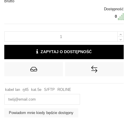
Brutto
Dostępność
0
ZAPYTAJ O DOSTĘPNOŚĆ
kabel lan
rj45
kat.5e
S/FTP
ROLINE