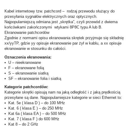
Kabel internetowy tzw. patchcord – rodzaj przewodu służący do
przesyłania sygnałów elektrycznych oraz optycznych.
Najpopularniejszą odmiana jest „skrętka”, czyli przewód z dwiema
końcówkami zakończonymi wtykami 8P8C typu A lub B.
Ekranowanie patchcordów
Zgodnie z normami opisu ekranowania skrętek przyjmuje się składnię
xx/yyTP, gdzie yy opisuje ekranowanie par żył w kablu, a xx opisuje
ekranowanie w stosunku do całości.
Oznaczenia ekranowania:
• U – nieekranowane
• F – ekranowane folią
• S – ekranowanie siatką
• SF – ekranowanie folia i siatką
Kategorie patchcordów:
Kategorie skrętki opisują nam na jaką odległość i z jaką prędkością
przesyłane są dane. Najpopularniejsze kategorie w sieci Ethernet to:
• Kat. 5e ( klasa D ) – do 100 MHz
• Kat. 6 ( klasa E ) – do 250 MHz
• Kat 6a ( klasa EA ) – do 500 MHz
• Kat. 7 ( klasa F ) do 600 MHz
• Kat 8 – do 2 GHz