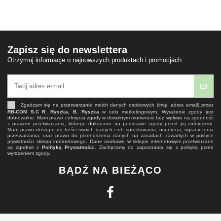
Zapisz się do newslettera
Otrzymuj informacje o najnowszych produktach i promocjach
Zgadzam się na przetwarzanie moich danych osobowych (imię, adres email) przez
RB-COM S.C R. Ryszka, B. Ryszka
w celu marketingowym. Wyrażenie zgody jest
dobrowolne. Mam prawo cofnięcia zgody w dowolnym momencie bez wpływu na zgodność
z prawem przetwarzania, którego dokonano na podstawie zgody przed jej cofnięciem.
Mam prawo dostępu do treści swoich danych i ich sprostowania, usunięcia, ograniczenia
przetwarzania, oraz prawo do przenoszenia danych na zasadach zawartych w polityce
prywatności sklepu internetowego. Dane osobowe w sklepie internetowym przetwarzane
są zgodnie z
Polityką Prywatności
. Zachęcamy do zapoznania się z polityką przed
wyrażeniem zgody.
BĄDŹ NA BIEŻĄCO