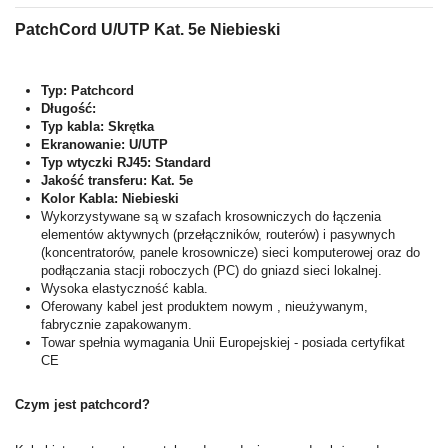
PatchCord
U/UTP
Kat.
5e
Niebieski
Typ: Patchcord
Długość:
Typ kabla:
Skrętka
Ekranowanie:
U/UTP
Typ wtyczki RJ45:
Standard
Jakość transferu:
Kat.
5e
Kolor Kabla: Niebieski
Wykorzystywane są w szafach krosowniczych do łączenia
elementów aktywnych (przełączników, routerów) i pasywnych
(koncentratorów, panele krosownicze) sieci komputerowej oraz do
podłączania stacji roboczych (PC) do gniazd sieci lokalnej.
Wysoka elastyczność kabla.
Oferowany kabel jest produktem nowym , nieużywanym,
fabrycznie zapakowanym.
Towar spełnia wymagania Unii Europejskiej - posiada certyfikat
CE
Czym jest patchcord?