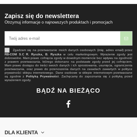
Zapisz się do newslettera
Otrzymuj informacje o najnowszych produktach i promocjach
Zgadzam się na przetwarzanie moich danych osobowych (imię, adres email) przez
RB-COM S.C R. Ryszka, B. Ryszka
w celu marketingowym. Wyrażenie zgody jest
dobrowolne. Mam prawo cofnięcia zgody w dowolnym momencie bez wpływu na zgodność
z prawem przetwarzania, którego dokonano na podstawie zgody przed jej cofnięciem.
Mam prawo dostępu do treści swoich danych i ich sprostowania, usunięcia, ograniczenia
przetwarzania, oraz prawo do przenoszenia danych na zasadach zawartych w polityce
prywatności sklepu internetowego. Dane osobowe w sklepie internetowym przetwarzane
są zgodnie z
Polityką Prywatności
. Zachęcamy do zapoznania się z polityką przed
wyrażeniem zgody.
BĄDŹ NA BIEŻĄCO
DLA KLIENTA