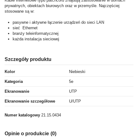
Kable internetowe typu patchcord znajdują zastosowanie w domach
prywatnych, obiektach biurowych oraz w przemyśle. Najczęściej
stosowane są w:
pasywne i aktywne łączenie urządzeń do sieci LAN
sieć Ethernet
branży teleinformatycznej
każda instalacja sieciowej
Szczegóły produktu
Kolor
Niebieski
Kategoria
5e
Ekranowanie
UTP
Ekranowanie szczegółowe
U/UTP
Numer katalogowy
21.15.0434
Opinie o produkcie
(0)