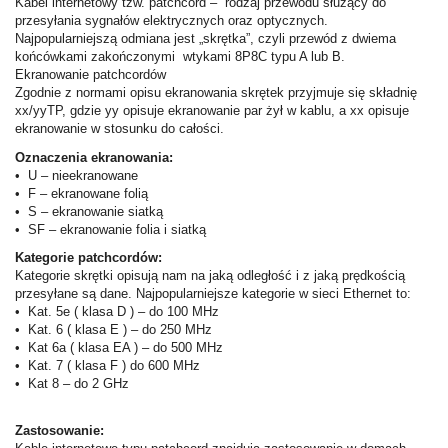
Kabel internetowy tzw. patchcord – rodzaj przewodu służący do
przesyłania sygnałów elektrycznych oraz optycznych.
Najpopularniejszą odmiana jest „skrętka”, czyli przewód z dwiema
końcówkami zakończonymi wtykami 8P8C typu A lub B.
Ekranowanie patchcordów
Zgodnie z normami opisu ekranowania skrętek przyjmuje się składnię
xx/yyTP, gdzie yy opisuje ekranowanie par żył w kablu, a xx opisuje
ekranowanie w stosunku do całości.
Oznaczenia ekranowania:
• U – nieekranowane
• F – ekranowane folią
• S – ekranowanie siatką
• SF – ekranowanie folia i siatką
Kategorie patchcordów:
Kategorie skrętki opisują nam na jaką odległość i z jaką prędkością
przesyłane są dane. Najpopularniejsze kategorie w sieci Ethernet to:
• Kat. 5e ( klasa D ) – do 100 MHz
• Kat. 6 ( klasa E ) – do 250 MHz
• Kat 6a ( klasa EA ) – do 500 MHz
• Kat. 7 ( klasa F ) do 600 MHz
• Kat 8 – do 2 GHz
Zastosowanie: