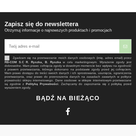
Zapisz się do newslettera
Otrzymuj informacje o najnowszych produktach i promocjach
Zgadzam się na przetwarzanie moich danych osobowych (imię, adres email) przez
RB-COM S.C R. Ryszka, B. Ryszka
w celu marketingowym. Wyrażenie zgody jest
dobrowolne. Mam prawo cofnięcia zgody w dowolnym momencie bez wpływu na zgodność
z prawem przetwarzania, którego dokonano na podstawie zgody przed jej cofnięciem.
Mam prawo dostępu do treści swoich danych i ich sprostowania, usunięcia, ograniczenia
przetwarzania, oraz prawo do przenoszenia danych na zasadach zawartych w polityce
prywatności sklepu internetowego. Dane osobowe w sklepie internetowym przetwarzane
są zgodnie z
Polityką Prywatności
. Zachęcamy do zapoznania się z polityką przed
wyrażeniem zgody.
BĄDŹ NA BIEŻĄCO