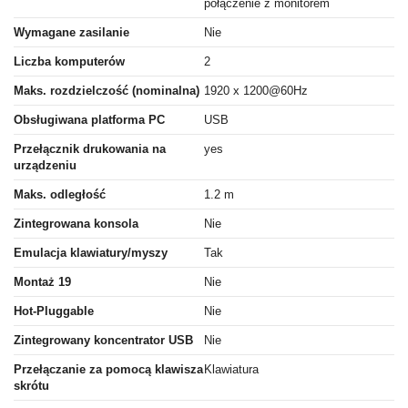
połączenie z monitorem
Wymagane zasilanie
Nie
Liczba komputerów
2
Maks. rozdzielczość (nominalna)
1920 x 1200@60Hz
Obsługiwana platforma PC
USB
Przełącznik drukowania na
yes
urządzeniu
Maks. odległość
1.2 m
Zintegrowana konsola
Nie
Emulacja klawiatury/myszy
Tak
Montaż 19
Nie
Hot-Pluggable
Nie
Zintegrowany koncentrator USB
Nie
Przełączanie za pomocą klawisza
Klawiatura
skrótu