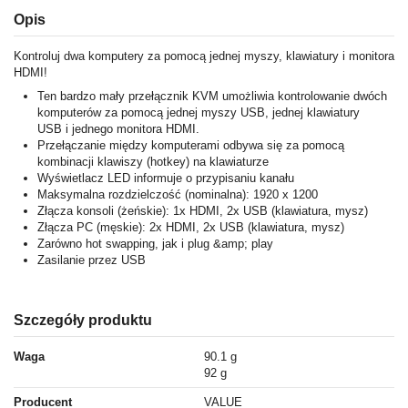
Opis
Kontroluj dwa komputery za pomocą jednej myszy, klawiatury i monitora
HDMI!
Ten bardzo mały przełącznik KVM umożliwia kontrolowanie dwóch
komputerów za pomocą jednej myszy USB, jednej klawiatury
USB i jednego monitora HDMI.
Przełączanie między komputerami odbywa się za pomocą
kombinacji klawiszy (hotkey) na klawiaturze
Wyświetlacz LED informuje o przypisaniu kanału
Maksymalna rozdzielczość (nominalna): 1920 x 1200
Złącza konsoli (żeńskie): 1x HDMI, 2x USB (klawiatura, mysz)
Złącza PC (męskie): 2x HDMI, 2x USB (klawiatura, mysz)
Zarówno hot swapping, jak i plug &amp; play
Zasilanie przez USB
Szczegóły produktu
Waga
90.1 g
92 g
Producent
VALUE