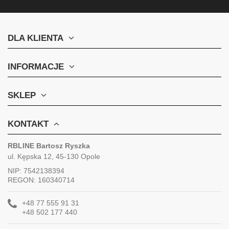
DLA KLIENTA
INFORMACJE
SKLEP
KONTAKT
RBLINE Bartosz Ryszka
ul. Kępska 12, 45-130 Opole
NIP: 7542138394
REGON: 160340714
+48 77 555 91 31
+48 502 177 440