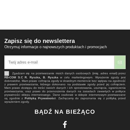
Zapisz się do newslettera
Otrzymuj informacje o najnowszych produktach i promocjach
Zgadzam się na przetwarzanie moich danych osobowych (imię, adres email) przez
RB-COM S.C R. Ryszka, B. Ryszka
w celu marketingowym. Wyrażenie zgody jest
dobrowolne. Mam prawo cofnięcia zgody w dowolnym momencie bez wpływu na zgodność
z prawem przetwarzania, którego dokonano na podstawie zgody przed jej cofnięciem.
Mam prawo dostępu do treści swoich danych i ich sprostowania, usunięcia, ograniczenia
przetwarzania, oraz prawo do przenoszenia danych na zasadach zawartych w polityce
prywatności sklepu internetowego. Dane osobowe w sklepie internetowym przetwarzane
są zgodnie z
Polityką Prywatności
. Zachęcamy do zapoznania się z polityką przed
wyrażeniem zgody.
BĄDŹ NA BIEŻĄCO