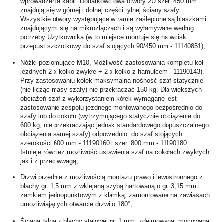
wprowadzenia kabli. Dodatkowo dwa otwory 2U szer. 450 mm
znajdują się w górnej i dolnej części tylnej ściany szafy.
Wszystkie otwory występujące w ramie zaślepione są blaszkami
znajdującymi się na mikrozłączach i są wyłamywane według
potrzeby Użytkownika (w to miejsce montuje się na wcisk
przepust szczotkowy do szaf stojących 90/450 mm - 11140851),
Nóżki poziomujące M10, Możliwość zastosowania kompletu kół
jezdnych 2 x kółko zwykłe + 2 x kółko z hamulcem - 11190143).
Przy zastosowaniu kółek maksymalna nośność szaf statycznie
(nie licząc masy szafy) nie przekraczać 150 kg. Dla większych
obciążeń szaf z wykorzystaniem kółek wymagane jest
zastosowanie zespołu jezdnego montowanego bezpośrednio do
szafy lub do cokołu (wytrzymującego statycznie obciążenie do
600 kg, nie przekraczając jednak standardowego dopuszczalnego
obciążenia samej szafy) odpowiednio: do szaf stojących
szerokości 600 mm - 11190160 i szer. 800 mm - 11190180.
Istnieje również możliwość ustawienia szaf na cokołach zwykłych
jak i z przeciwwagą,
Drzwi przednie z możliwością montażu prawo i lewostronnego z
blachy gr. 1,5 mm z wklejaną szybą hartowaną o gr. 3,15 mm i
zamkiem jednopunktowym z klamką, zamontowane na zawiasach
umożliwiających otwarcie drzwi o 180°,
Ściana tylna z blachy stalowej gr. 1 mm, zdejmowana, mocowana