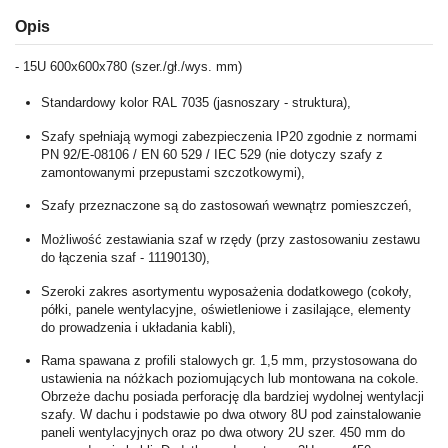
Opis
- 15U 600x600x780 (szer./gł./wys. mm)
Standardowy kolor RAL 7035 (jasnoszary - struktura),
Szafy spełniają wymogi zabezpieczenia IP20 zgodnie z normami
PN 92/E-08106 / EN 60 529 / IEC 529 (nie dotyczy szafy z
zamontowanymi przepustami szczotkowymi),
Szafy przeznaczone są do zastosowań wewnątrz pomieszczeń,
Możliwość zestawiania szaf w rzędy (przy zastosowaniu zestawu
do łączenia szaf - 11190130),
Szeroki zakres asortymentu wyposażenia dodatkowego (cokoły,
półki, panele wentylacyjne, oświetleniowe i zasilające, elementy
do prowadzenia i układania kabli),
Rama spawana z profili stalowych gr. 1,5 mm, przystosowana do
ustawienia na nóżkach poziomujących lub montowana na cokole.
Obrzeże dachu posiada perforację dla bardziej wydolnej wentylacji
szafy. W dachu i podstawie po dwa otwory 8U pod zainstalowanie
paneli wentylacyjnych oraz po dwa otwory 2U szer. 450 mm do