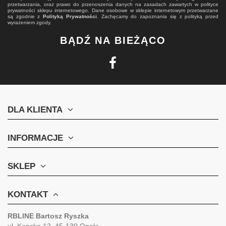
przetwarzania, oraz prawo do przenoszenia danych na zasadach zawartych w polityce
prywatności sklepu internetowego. Dane osobowe w sklepie internetowym przetwarzane
są zgodnie z
Polityką Prywatności
. Zachęcamy do zapoznania się z polityką przed
wyrażeniem zgody.
BĄDŹ NA BIEŻĄCO
DLA KLIENTA
INFORMACJE
SKLEP
KONTAKT
RBLINE Bartosz Ryszka