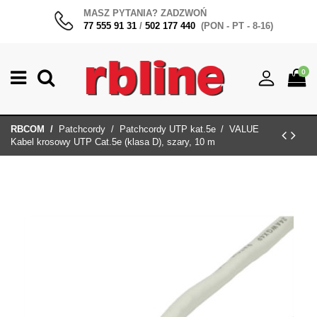
MASZ PYTANIA? ZADZWOŃ
77 555 91 31
/
502 177 440
(PON - PT - 8-16)
0
RBCOM
Patchcordy
Patchcordy UTP kat.5e
VALUE
Kabel krosowy UTP Cat.5e (klasa D), szary, 10 m