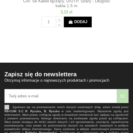
CAT 5e Kabel łączący, U/UTP, Szary - Długość
kabla 1.5 m
3,13 zł
DODAJ
Zapisz się do newslettera
Otrzymuj informacje o najnowszych produktach i promocjach
Zgadzam się na przetwarzanie moich danych osobowych (imię, adres email) przez
RB-COM S.C R. Ryszka, B. Ryszka
w celu marketingowym. Wyrażenie zgody jest
dobrowolne. Mam prawo cofnięcia zgody w dowolnym momencie bez wpływu na zgodność
z prawem przetwarzania, którego dokonano na podstawie zgody przed jej cofnięciem.
Mam prawo dostępu do treści swoich danych i ich sprostowania, usunięcia, ograniczenia
przetwarzania, oraz prawo do przenoszenia danych na zasadach zawartych w polityce
prywatności sklepu internetowego. Dane osobowe w sklepie internetowym przetwarzane
są zgodnie z
Polityką Prywatności
. Zachęcamy do zapoznania się z polityką przed