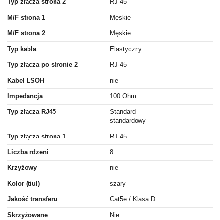
Typ złącza strona 2
RJ-45
M/F strona 1
Męskie
M/F strona 2
Męskie
Typ kabla
Elastyczny
Typ złącza po stronie 2
RJ-45
Kabel LSOH
nie
Impedancja
100 Ohm
Typ złącza RJ45
Standard
standardowy
Typ złącza strona 1
RJ-45
Liczba rdzeni
8
Krzyżowy
nie
Kolor (tiul)
szary
Jakość transferu
Cat5e / Klasa D
Skrzyżowane
Nie