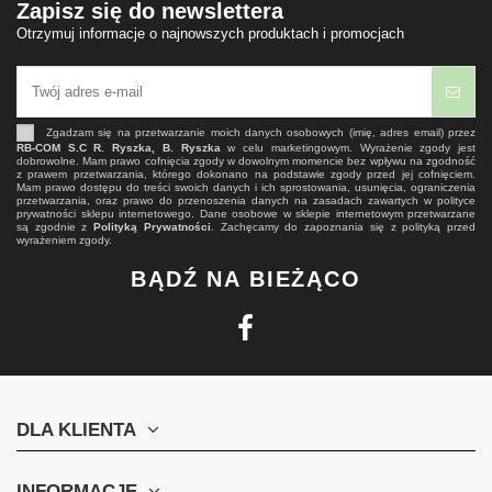
Zapisz się do newslettera
Otrzymuj informacje o najnowszych produktach i promocjach
Zgadzam się na przetwarzanie moich danych osobowych (imię, adres email) przez
RB-COM S.C R. Ryszka, B. Ryszka
w celu marketingowym. Wyrażenie zgody jest
dobrowolne. Mam prawo cofnięcia zgody w dowolnym momencie bez wpływu na zgodność
z prawem przetwarzania, którego dokonano na podstawie zgody przed jej cofnięciem.
Mam prawo dostępu do treści swoich danych i ich sprostowania, usunięcia, ograniczenia
przetwarzania, oraz prawo do przenoszenia danych na zasadach zawartych w polityce
prywatności sklepu internetowego. Dane osobowe w sklepie internetowym przetwarzane
są zgodnie z
Polityką Prywatności
. Zachęcamy do zapoznania się z polityką przed
wyrażeniem zgody.
BĄDŹ NA BIEŻĄCO
DLA KLIENTA
INFORMACJE