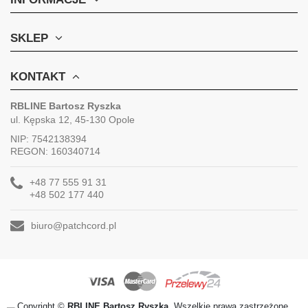
SKLEP
KONTAKT
RBLINE Bartosz Ryszka
ul. Kępska 12, 45-130 Opole
NIP: 7542138394
REGON: 160340714
+48 77 555 91 31
+48 502 177 440
biuro@patchcord.pl
Copyright ©
RBLINE Bartosz Ryszka.
Wszelkie prawa zastrzeżone.