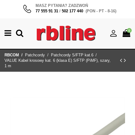
MASZ PYTANIA? ZADZWOŃ
77 555 91 31
/
502 177 440
(PON - PT - 8-16)
0
RBCOM
Patchcordy
Patchcordy S/FTP kat.6
VALUE Kabel krosowy kat. 6 (klasa E) S/FTP (PiMF), szary,
1 m