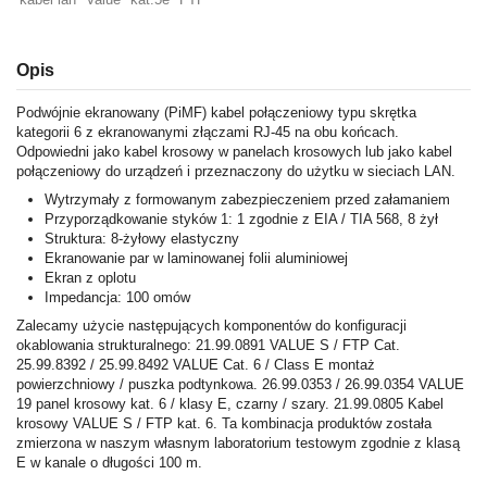
Opis
Podwójnie ekranowany (PiMF) kabel połączeniowy typu skrętka
kategorii 6 z ekranowanymi złączami RJ-45 na obu końcach.
Odpowiedni jako kabel krosowy w panelach krosowych lub jako kabel
połączeniowy do urządzeń i przeznaczony do użytku w sieciach LAN.
Wytrzymały z formowanym zabezpieczeniem przed załamaniem
Przyporządkowanie styków 1: 1 zgodnie z EIA / TIA 568, 8 żył
Struktura: 8-żyłowy elastyczny
Ekranowanie par w laminowanej folii aluminiowej
Ekran z oplotu
Impedancja: 100 omów
Zalecamy użycie następujących komponentów do konfiguracji
okablowania strukturalnego: 21.99.0891 VALUE S / FTP Cat.
25.99.8392 / 25.99.8492 VALUE Cat. 6 / Class E montaż
powierzchniowy / puszka podtynkowa. 26.99.0353 / 26.99.0354 VALUE
19 panel krosowy kat. 6 / klasy E, czarny / szary. 21.99.0805 Kabel
krosowy VALUE S / FTP kat. 6. Ta kombinacja produktów została
zmierzona w naszym własnym laboratorium testowym zgodnie z klasą
E w kanale o długości 100 m.