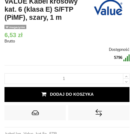
VALUE Kabel krosowy
kat. 6 (klasa E) S/FTP
(PiMF), szary, 1 m
W magazynie
6,53 zł
Brutto
Dostępność
5796
DODAJ DO KOSZYKA
kabel lan
Value
kat.5e
FTP