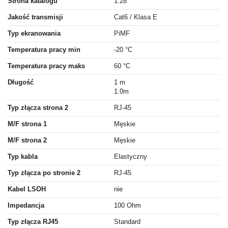
Strona katalogu
1.28
Jakość transmisji
Cat6 / Klasa E
Typ ekranowania
PiMF
Temperatura pracy min
-20 °C
Temperatura pracy maks
60 °C
Długość
1 m
1.0m
Typ złącza strona 2
RJ-45
M/F strona 1
Męskie
M/F strona 2
Męskie
Typ kabla
Elastyczny
Typ złącza po stronie 2
RJ-45
Kabel LSOH
nie
Impedancja
100 Ohm
Typ złącza RJ45
Standard