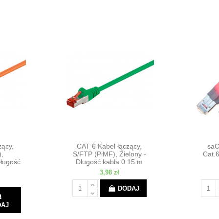
zący,
CAT 6 Kabel łączący,
saC
,
S/FTP (PiMF), Zielony -
Cat.6
ługość
Długość kabla 0.15 m
3,98 zł
DODAJ
DAJ