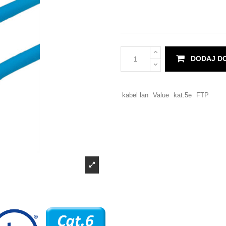
DODAJ D
kabel lan
Value
kat.5e
FTP