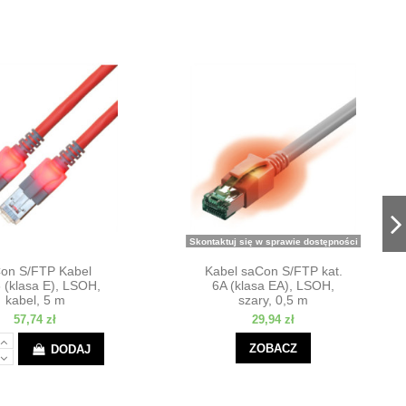
Skontaktuj się w sprawie dostępności
on S/FTP Kabel
Kabel saCon S/FTP kat.
 (klasa E), LSOH,
6A (klasa EA), LSOH,
kabel, 5 m
szary, 0,5 m
57,74 zł
29,94 zł
ZOBACZ
DODAJ