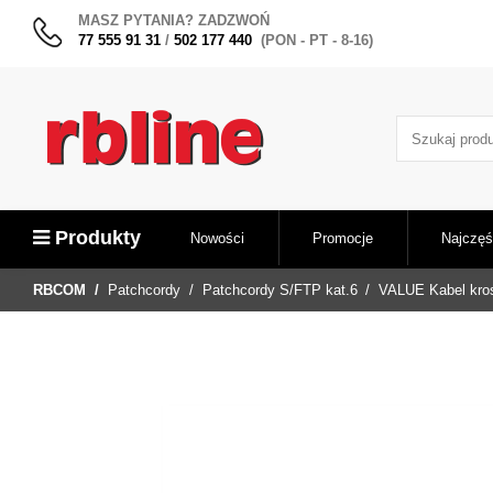
MASZ PYTANIA? ZADZWOŃ
77 555 91 31
/
502 177 440
(PON - PT - 8-16)
Produkty
Nowości
Promocje
Najczęś
RBCOM
Patchcordy
Patchcordy S/FTP kat.6
VALUE Kabel kros