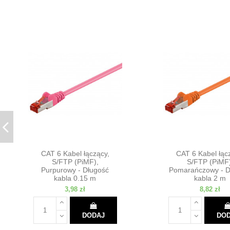
CAT 6 Kabel łączący,
CAT 6 Kabel łąc
S/FTP (PiMF),
S/FTP (PiMF)
Purpurowy - Długość
Pomarańczowy - D
kabla 0.15 m
kabla 2 m
3,98 zł
8,82 zł
DODAJ
DO