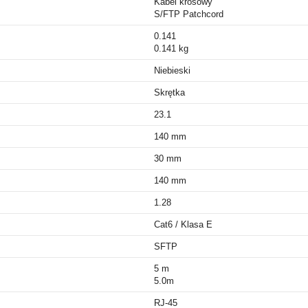
Kabel krosowy
S/FTP Patchcord
0.141
0.141 kg
Niebieski
Skrętka
23.1
140 mm
30 mm
140 mm
1.28
Cat6 / Klasa E
SFTP
5 m
5.0m
RJ-45