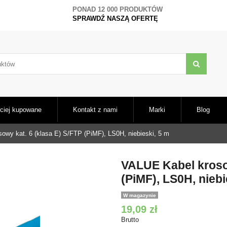
PONAD 12 000 PRODUKTÓW
SPRAWDŹ NASZĄ OFERTĘ
ciej kupowane
Kontakt z nami
Marki
Blog
owy kat. 6 (klasa E) S/FTP (PiMF), LS0H, niebieski, 5 m
VALUE Kabel krosow
(PiMF), LS0H, niebi
W magazynie
19,09 zł
Brutto