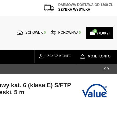
DARMOWA DOSTAWA
OD 1300 ZŁ
SZYBKA WYSYŁKA
0
SCHOWEK
0
PORÓWNAJ
0
/
0,00 zł
ZAŁÓŻ KONTO
MOJE KONTO
y kat. 6 (klasa E) S/FTP
eski, 5 m