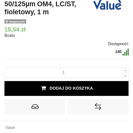
50/125µm OM4, LC/ST,
fioletowy, 1 m
W magazynie
15,54 zł
Brutto
Dostępność
140
DODAJ DO KOSZYKA
Value