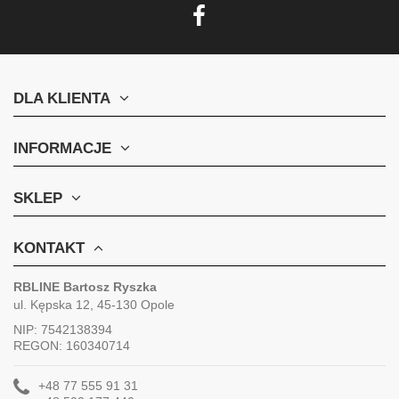
DLA KLIENTA
INFORMACJE
SKLEP
KONTAKT
RBLINE Bartosz Ryszka
ul. Kępska 12, 45-130 Opole
NIP: 7542138394
REGON: 160340714
+48 77 555 91 31