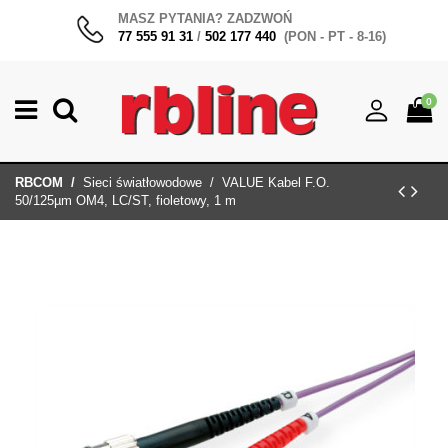
MASZ PYTANIA? ZADZWOŃ
77 555 91 31
/
502 177 440
(PON - PT - 8-16)
0
RBCOM
Sieci światłowodowe
VALUE Kabel F.O.
50/125µm OM4, LC/ST, fioletowy, 1 m