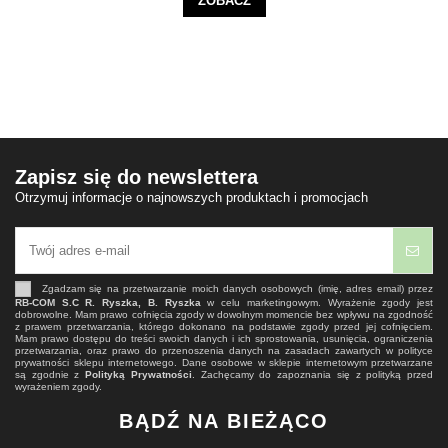
ZOBACZ
Zapisz się do newslettera
Otrzymuj informacje o najnowszych produktach i promocjach
Zgadzam się na przetwarzanie moich danych osobowych (imię, adres email) przez
RB-COM S.C R. Ryszka, B. Ryszka
w celu marketingowym. Wyrażenie zgody jest
dobrowolne. Mam prawo cofnięcia zgody w dowolnym momencie bez wpływu na zgodność
z prawem przetwarzania, którego dokonano na podstawie zgody przed jej cofnięciem.
Mam prawo dostępu do treści swoich danych i ich sprostowania, usunięcia, ograniczenia
przetwarzania, oraz prawo do przenoszenia danych na zasadach zawartych w polityce
prywatności sklepu internetowego. Dane osobowe w sklepie internetowym przetwarzane
są zgodnie z
Polityką Prywatności
. Zachęcamy do zapoznania się z polityką przed
wyrażeniem zgody.
BĄDŹ NA BIEŻĄCO