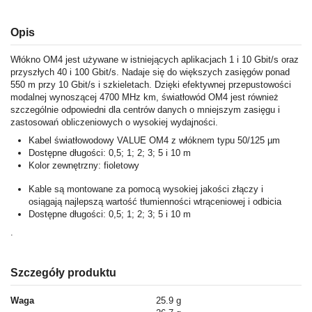
Opis
Włókno OM4 jest używane w istniejących aplikacjach 1 i 10 Gbit/s oraz
przyszłych 40 i 100 Gbit/s. Nadaje się do większych zasięgów ponad
550 m przy 10 Gbit/s i szkieletach. Dzięki efektywnej przepustowości
modalnej wynoszącej 4700 MHz km, światłowód OM4 jest również
szczególnie odpowiedni dla centrów danych o mniejszym zasięgu i
zastosowań obliczeniowych o wysokiej wydajności.
Kabel światłowodowy VALUE OM4 z włóknem typu 50/125 µm
Dostępne długości: 0,5; 1; 2; 3; 5 i 10 m
Kolor zewnętrzny: fioletowy
Kable są montowane za pomocą wysokiej jakości złączy i
osiągają najlepszą wartość tłumienności wtrąceniowej i odbicia
Dostępne długości: 0,5; 1; 2; 3; 5 i 10 m
.
Szczegóły produktu
Waga
25.9 g