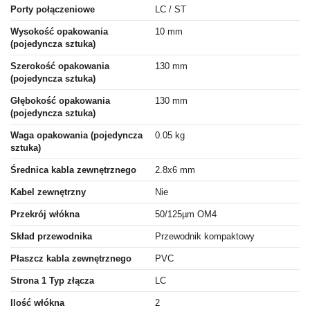
Porty połączeniowe
LC / ST
Wysokość opakowania
10 mm
(pojedyncza sztuka)
Szerokość opakowania
130 mm
(pojedyncza sztuka)
Głębokość opakowania
130 mm
(pojedyncza sztuka)
Waga opakowania (pojedyncza
0.05 kg
sztuka)
Średnica kabla zewnętrznego
2.8x6 mm
Kabel zewnętrzny
Nie
Przekrój włókna
50/125µm OM4
Skład przewodnika
Przewodnik kompaktowy
Płaszcz kabla zewnętrznego
PVC
Strona 1 Typ złącza
LC
Ilość włókna
2