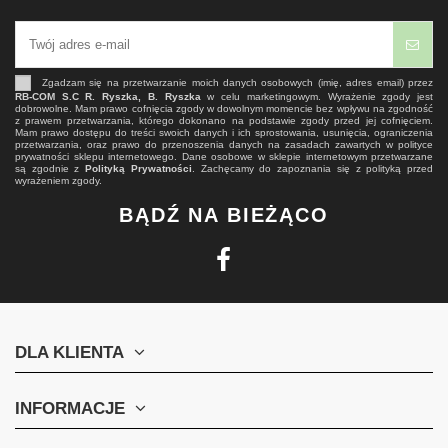
Zgadzam się na przetwarzanie moich danych osobowych (imię, adres email) przez
RB-COM S.C R. Ryszka, B. Ryszka
w celu marketingowym. Wyrażenie zgody jest
dobrowolne. Mam prawo cofnięcia zgody w dowolnym momencie bez wpływu na zgodność
z prawem przetwarzania, którego dokonano na podstawie zgody przed jej cofnięciem.
Mam prawo dostępu do treści swoich danych i ich sprostowania, usunięcia, ograniczenia
przetwarzania, oraz prawo do przenoszenia danych na zasadach zawartych w polityce
prywatności sklepu internetowego. Dane osobowe w sklepie internetowym przetwarzane
są zgodnie z
Polityką Prywatności
. Zachęcamy do zapoznania się z polityką przed
wyrażeniem zgody.
BĄDŹ NA BIEŻĄCO
DLA KLIENTA
INFORMACJE