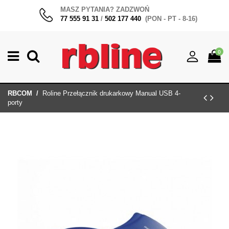
MASZ PYTANIA? ZADZWOŃ
77 555 91 31
/
502 177 440
(PON - PT - 8-16)
0
RBCOM
Roline Przełącznik drukarkowy Manual USB 4-
porty