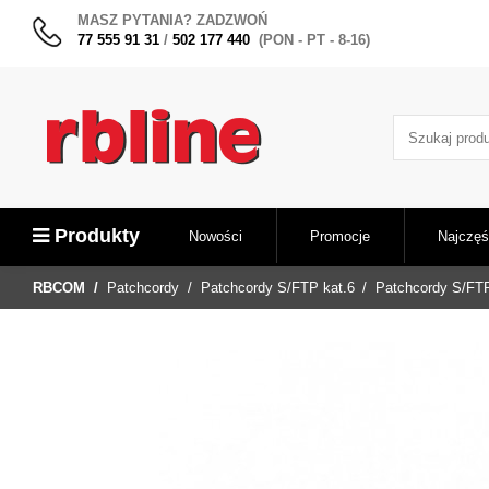
MASZ PYTANIA? ZADZWOŃ
77 555 91 31
/
502 177 440
(PON - PT - 8-16)
Produkty
Nowości
Promocje
Najczęś
RBCOM
Patchcordy
Patchcordy S/FTP kat.6
Patchcordy S/FTP