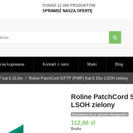
PONAD 12 000 PRODUKTÓW
SPRAWDŹ NASZĄ OFERTĘ
ciej kupowane
Kontakt z nami
Marki
Blog
 kat.6 15,0m
Roline PatchCord S/FTP (PiMF) Kat.6 15m LSOH zielony
Roline PatchCord 
LSOH zielony
Skontaktuj się w sprawie dostępności
112,66 zł
Brutto