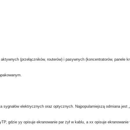
tywnych (przełączników, routerów) i pasywnych (koncentratorów, panele kro
zapakowanym.
nia sygnałów elektrycznych oraz optycznych. Najpopularniejszą odmiana jes
TP, gdzie yy opisuje ekranowanie par żył w kablu, a xx opisuje ekranowanie