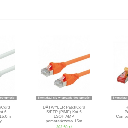
dostępności
Skontaktuj się w sprawie dostępności
Skontaktuj
hCord
DÄTWYLER PatchCord
R
at.6
S/FTP (PiMF) Kat.6
P
15.0m
LSOH AMP
Compo
y
pomarańczowy 15m
202,50 zł