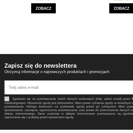
ZOBACZ
ZOBACZ
Zapisz się do newslettera
Otrzymuj informacje o najnowszych produktach i promocjach
Zgadzam się na przetwarzanie moich danych osobowych (imię, adres email) przez
marketingowym. Wyrażenie zgody jest dobrowolne. Mam prawo cofnięcia zgody w dowolnym
przetwarzania, którego dokonano na podstawie zgody przed jej cofnięciem. Mam pra
sprostowania, usunięcia, ograniczenia przetwarzania, oraz prawo do przenoszenia danych n
sklepu internetowego. Dane osobowe w sklepie internetowym przetwarzane są zgodn
zapoznania się z polityką przed wyrażeniem zgody.