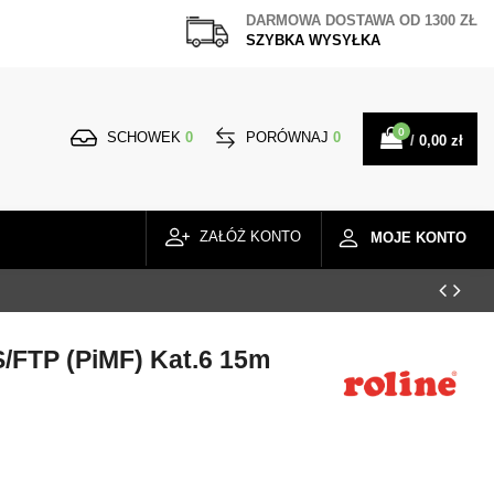
DARMOWA DOSTAWA
OD 1300 ZŁ
SZYBKA WYSYŁKA
0
SCHOWEK
0
PORÓWNAJ
0
/
0,00 zł
ZAŁÓŻ KONTO
MOJE KONTO
S/FTP (PiMF) Kat.6 15m