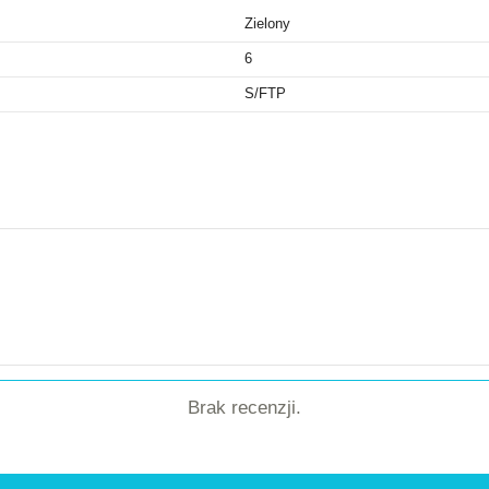
Zielony
6
S/FTP
Brak recenzji.