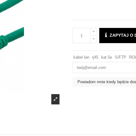
ZAPYTAJ O
kabel lan
rj45
kat.5e
S/FTP
RO