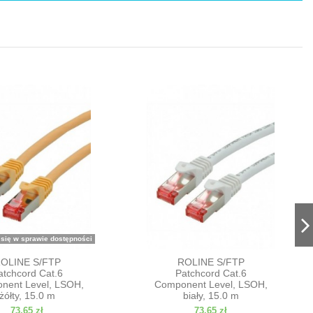
 się w sprawie dostępności
OLINE S/FTP
ROLINE S/FTP
atchcord Cat.6
Patchcord Cat.6
nent Level, LSOH,
Component Level, LSOH,
żółty, 15.0 m
biały, 15.0 m
73,65 zł
73,65 zł