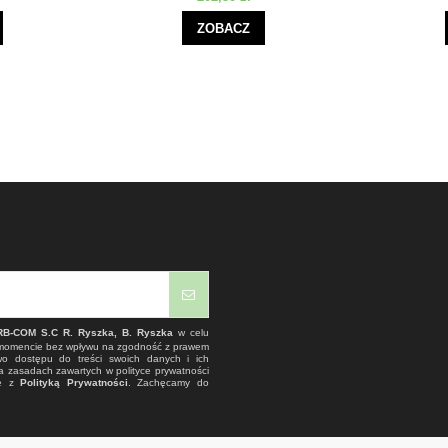
ZOBACZ
RB-COM S.C R. Ryszka, B. Ryszka
w celu
 momencie bez wpływu na zgodność z prawem
wo dostępu do treści swoich danych i ich
a zasadach zawartych w polityce prywatności
ie z
Polityką Prywatności
. Zachęcamy do