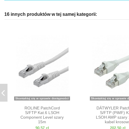
16 innych produktów w tej samej kategorii:
Skontaktuj się w sprawie dostępności
Skontaktuj się w sprawie 
ROLINE PatchCord
DÄTWYLER Patc
S/FTP Kat.6 LSOH
S/FTP (PiMF) K
Component Level szary
LSOH AMP szary 
15m
kabel krosow
90,57 zł
202,50 zł