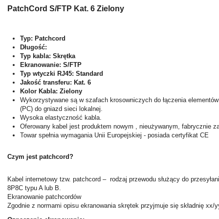
PatchCord
S/FTP
Kat.
6
Zielony
Typ: Patchcord
Długość:
Typ kabla:
Skrętka
Ekranowanie:
S/FTP
Typ wtyczki RJ45:
Standard
Jakość transferu:
Kat.
6
Kolor Kabla: Zielony
Wykorzystywane są w szafach krosowniczych do łączenia elementów ak
(PC) do gniazd sieci lokalnej.
Wysoka elastyczność kabla.
Oferowany kabel jest produktem nowym , nieużywanym, fabrycznie 
Towar spełnia wymagania Unii Europejskiej - posiada certyfikat CE
Czym jest patchcord?
Kabel internetowy tzw. patchcord – rodzaj przewodu służący do przesyła
8P8C typu A lub B.
Ekranowanie patchcordów
Zgodnie z normami opisu ekranowania skrętek przyjmuje się składnię xx/yy