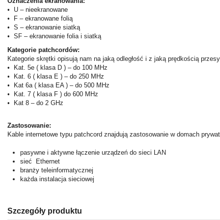
Oznaczenia ekranowania:
• U – nieekranowane
• F – ekranowane folią
• S – ekranowanie siatką
• SF – ekranowanie folia i siatką
Kategorie patchcordów:
Kategorie skrętki opisują nam na jaką odległość i z jaką prędkością przesy
• Kat. 5e ( klasa D ) – do 100 MHz
• Kat. 6 ( klasa E ) – do 250 MHz
• Kat 6a ( klasa EA ) – do 500 MHz
• Kat. 7 ( klasa F ) do 600 MHz
• Kat 8 – do 2 GHz
Zastosowanie:
Kable internetowe typu patchcord znajdują zastosowanie w domach prywat
pasywne i aktywne łączenie urządzeń do sieci LAN
sieć Ethernet
branży teleinformatycznej
każda instalacja sieciowej
Szczegóły produktu