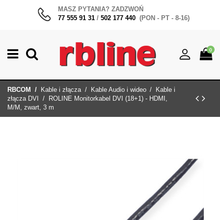
MASZ PYTANIA? ZADZWOŃ
77 555 91 31
/
502 177 440
(PON - PT - 8-16)
0
RBCOM
Kable i złącza
Kable Audio i wideo
Kable i
złącza DVI
ROLINE Monitorkabel DVI (18+1) - HDMI,
M/M, zwart, 3 m