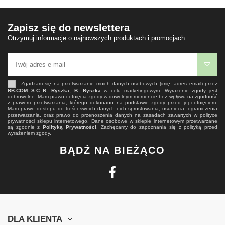
Zapisz się do newslettera
Otrzymuj informacje o najnowszych produktach i promocjach
Zgadzam się na przetwarzanie moich danych osobowych (imię, adres email) przez
RB-COM S.C R. Ryszka, B. Ryszka
w celu marketingowym. Wyrażenie zgody jest
dobrowolne. Mam prawo cofnięcia zgody w dowolnym momencie bez wpływu na zgodność
z prawem przetwarzania, którego dokonano na podstawie zgody przed jej cofnięciem.
Mam prawo dostępu do treści swoich danych i ich sprostowania, usunięcia, ograniczenia
przetwarzania, oraz prawo do przenoszenia danych na zasadach zawartych w polityce
prywatności sklepu internetowego. Dane osobowe w sklepie internetowym przetwarzane
są zgodnie z
Polityką Prywatności
. Zachęcamy do zapoznania się z polityką przed
wyrażeniem zgody.
BĄDŹ NA BIEŻĄCO
DLA KLIENTA