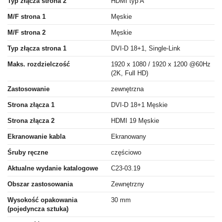
Typ złącza strona 2
HDMI typ A
M/F strona 1
Męskie
M/F strona 2
Męskie
Typ złącza strona 1
DVI-D 18+1, Single-Link
Maks. rozdzielczość
1920 x 1080 / 1920 x 1200 @60Hz
(2K, Full HD)
Zastosowanie
zewnętrzna
Strona złącza 1
DVI-D 18+1 Męskie
Strona złącza 2
HDMI 19 Męskie
Ekranowanie kabla
Ekranowany
Śruby ręczne
częściowo
Aktualne wydanie katalogowe
C23-03.19
Obszar zastosowania
Zewnętrzny
Wysokość opakowania
30 mm
(pojedyncza sztuka)