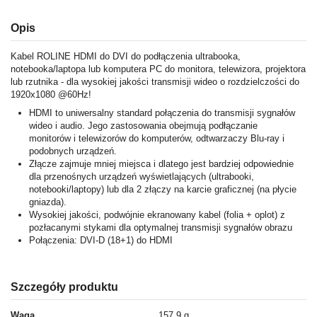
Opis
Kabel ROLINE HDMI do DVI do podłączenia ultrabooka,
notebooka/laptopa lub komputera PC do monitora, telewizora, projektora
lub rzutnika - dla wysokiej jakości transmisji wideo o rozdzielczości do
1920x1080 @60Hz!
HDMI to uniwersalny standard połączenia do transmisji sygnałów
wideo i audio. Jego zastosowania obejmują podłączanie
monitorów i telewizorów do komputerów, odtwarzaczy Blu-ray i
podobnych urządzeń.
Złącze zajmuje mniej miejsca i dlatego jest bardziej odpowiednie
dla przenośnych urządzeń wyświetlających (ultrabooki,
notebooki/laptopy) lub dla 2 złączy na karcie graficznej (na płycie
gniazda).
Wysokiej jakości, podwójnie ekranowany kabel (folia + oplot) z
pozłacanymi stykami dla optymalnej transmisji sygnałów obrazu
Połączenia: DVI-D (18+1) do HDMI
Szczegóły produktu
Waga
157.9 g