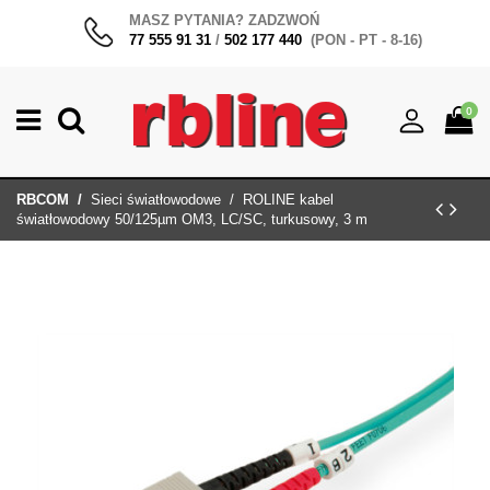
MASZ PYTANIA? ZADZWOŃ
77 555 91 31
/
502 177 440
(PON - PT - 8-16)
0
RBCOM
Sieci światłowodowe
ROLINE kabel
światłowodowy 50/125µm OM3, LC/SC, turkusowy, 3 m