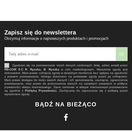
Zapisz się do newslettera
Otrzymuj informacje o najnowszych produktach i promocjach
Zgadzam się na przetwarzanie moich danych osobowych (imię, adres email) przez
RB-COM S.C R. Ryszka, B. Ryszka
w celu marketingowym. Wyrażenie zgody jest
dobrowolne. Mam prawo cofnięcia zgody w dowolnym momencie bez wpływu na zgodność
z prawem przetwarzania, którego dokonano na podstawie zgody przed jej cofnięciem.
Mam prawo dostępu do treści swoich danych i ich sprostowania, usunięcia, ograniczenia
przetwarzania, oraz prawo do przenoszenia danych na zasadach zawartych w polityce
prywatności sklepu internetowego. Dane osobowe w sklepie internetowym przetwarzane
są zgodnie z
Polityką Prywatności
. Zachęcamy do zapoznania się z polityką przed
wyrażeniem zgody.
BĄDŹ NA BIEŻĄCO