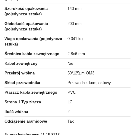
Szerokość opakowania
140 mm
(pojedyncza sztuka)
Głębokość opakowania
200 mm
(pojedyncza sztuka)
Waga opakowania (pojedyncza
0.041 kg
sztuka)
Średnica kabla zewnętrznego
2.8x6 mm
Kabel zewnętrzny
Nie
Przekrój włókna
50/125µm OM3
Skład przewodnika
Przewodnik kompaktowy
Płaszcz kabla zewnętrznego
PVC
Strona 1 Typ złącza
LC
Ilość włókna
2
Odciążenie aramidowe
Tak
Numer katalogowy
21.15.8713