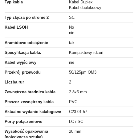
Typ kabla
Kabel Duplex
Kabel dupleksowy
Typ złącza po stronie 2
SC
Kabel LSOH
No
nie
Aramidowe odciążenie
tak
Specyfikacja kabla.
Kompaktowy rdzeń
Kabel wyjściowy
nie
Przekrój przewodu
50/125µm OM3
Liczba rur
2
Zewnętrzna średnica kabla
2.8x6 mm
Płaszcz zewnętrzny kabla
PVC
Aktualne wydanie katalogowe
C23-01.57
Porty połączeniowe
LC / SC
Wysokość opakowania
20 mm
(pojedyncza sztuka)