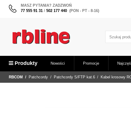
MASZ PYTANIA? ZADZWOŃ
77 555 91 31
/
502 177 440
(PON - PT - 8-16)
Produkty
Nowości
Promocje
Najczęś
RBCOM
Patchcordy
Patchcordy S/FTP kat.6
Kabel krosowy RO