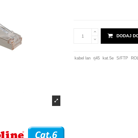
DODAJ D
kabel lan
rj45
kat.5e
S/FTP
RO