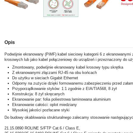
Opis
Podwójnie ekranowany (PiMF) kabel sieciowy kategorii 6 z ekranowanymi 
krosowych lub jako kabel połączeniowy do urządzeń i przeznaczony do uż
Zmontowany, podwójnie ekranowany kabel krosowy typu skrętka
Z ekranowanymi złączami RJ-45 na obu końcach
Do użytku w sieciach Gigabit Ethernet
Odporny na zużycie dzięki formowanemu zabezpieczeniu przed zała
Przyporządkowanie styków: 1:1 zgodnie z EIA/TIA568, 8 żył
Konstrukcja: 8 żył skręcanych
Ekranowanie par: folia poliestrowa laminowana aluminium
Ekranowanie całości: oplot miedziany
Wysokiej jakości pozłacane styki
Do budowy okablowania strukturalnego zalecamy stosowanie następując
21.15.0890 ROLINE S/FTP Cat.6 / Class E,