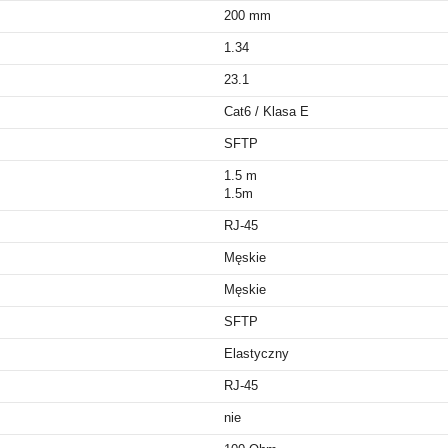
200 mm
1.34
23.1
Cat6 / Klasa E
SFTP
1.5 m
1.5m
RJ-45
Męskie
Męskie
SFTP
Elastyczny
RJ-45
nie