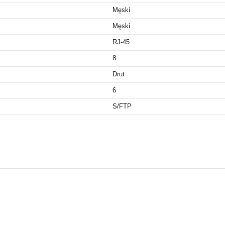
Męski
Męski
RJ-45
8
Drut
6
S/FTP