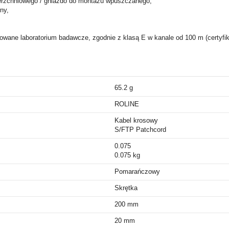
erzchniowego / gniazdo do montażu wpuszczanego,
ny,
ane laboratorium badawcze, zgodnie z klasą E w kanale od 100 m (certyfik
65.2 g
ROLINE
Kabel krosowy
S/FTP Patchcord
0.075
0.075 kg
Pomarańczowy
Skrętka
200 mm
20 mm