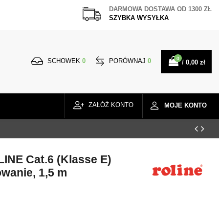
DARMOWA DOSTAWA
OD 1300 ZŁ
SZYBKA WYSYŁKA
0
SCHOWEK
0
PORÓWNAJ
0
/
0,00 zł
ZAŁÓŻ KONTO
MOJE KONTO
INE Cat.6 (Klasse E)
owanie, 1,5 m