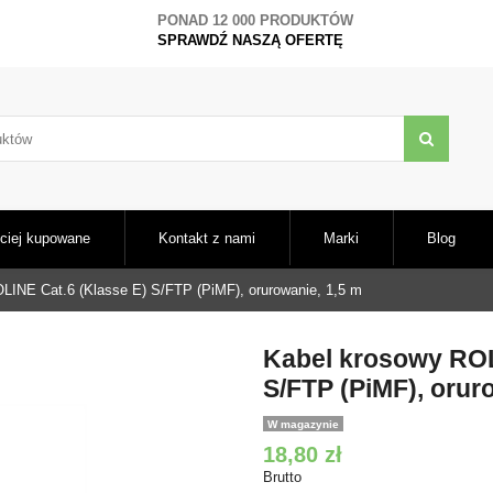
PONAD 12 000 PRODUKTÓW
SPRAWDŹ NASZĄ OFERTĘ
ciej kupowane
Kontakt z nami
Marki
Blog
LINE Cat.6 (Klasse E) S/FTP (PiMF), orurowanie, 1,5 m
Kabel krosowy ROL
S/FTP (PiMF), orur
W magazynie
18,80 zł
Brutto