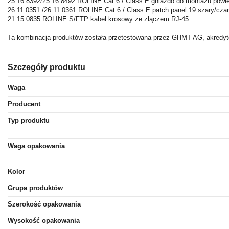
25.16.8392/25.16.8492 ROLINE Cat.6 / Class E gniazdo do montażu powi
26.11.0351 /26.11.0361 ROLINE Cat.6 / Class E patch panel 19 szary/czar
21.15.0835 ROLINE S/FTP kabel krosowy ze złączem RJ-45.
Ta kombinacja produktów została przetestowana przez GHMT AG, akredytow
Szczegóły produktu
Waga
Producent
Typ produktu
Waga opakowania
Kolor
Grupa produktów
Szerokość opakowania
Wysokość opakowania