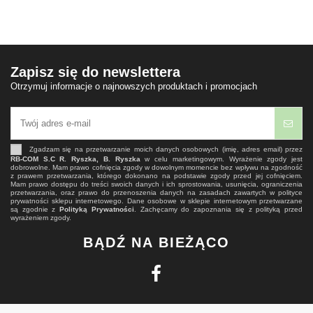
Zapisz się do newslettera
Otrzymuj informacje o najnowszych produktach i promocjach
Zgadzam się na przetwarzanie moich danych osobowych (imię, adres email) przez
RB-COM S.C R. Ryszka, B. Ryszka
w celu marketingowym. Wyrażenie zgody jest
dobrowolne. Mam prawo cofnięcia zgody w dowolnym momencie bez wpływu na zgodność
z prawem przetwarzania, którego dokonano na podstawie zgody przed jej cofnięciem.
Mam prawo dostępu do treści swoich danych i ich sprostowania, usunięcia, ograniczenia
przetwarzania, oraz prawo do przenoszenia danych na zasadach zawartych w polityce
prywatności sklepu internetowego. Dane osobowe w sklepie internetowym przetwarzane
są zgodnie z
Polityką Prywatności
. Zachęcamy do zapoznania się z polityką przed
wyrażeniem zgody.
BĄDŹ NA BIEŻĄCO