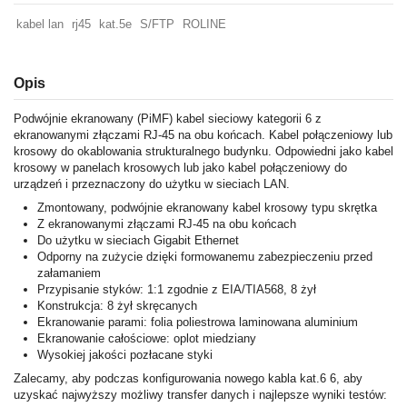
kabel lan
rj45
kat.5e
S/FTP
ROLINE
Opis
Podwójnie ekranowany (PiMF) kabel sieciowy kategorii 6 z
ekranowanymi złączami RJ-45 na obu końcach. Kabel połączeniowy lub
krosowy do okablowania strukturalnego budynku. Odpowiedni jako kabel
krosowy w panelach krosowych lub jako kabel połączeniowy do
urządzeń i przeznaczony do użytku w sieciach LAN.
Zmontowany, podwójnie ekranowany kabel krosowy typu skrętka
Z ekranowanymi złączami RJ-45 na obu końcach
Do użytku w sieciach Gigabit Ethernet
Odporny na zużycie dzięki formowanemu zabezpieczeniu przed
załamaniem
Przypisanie styków: 1:1 zgodnie z EIA/TIA568, 8 żył
Konstrukcja: 8 żył skręcanych
Ekranowanie parami: folia poliestrowa laminowana aluminium
Ekranowanie całościowe: oplot miedziany
Wysokiej jakości pozłacane styki
Zalecamy, aby podczas konfigurowania nowego kabla kat.6 6, aby
uzyskać najwyższy możliwy transfer danych i najlepsze wyniki testów: