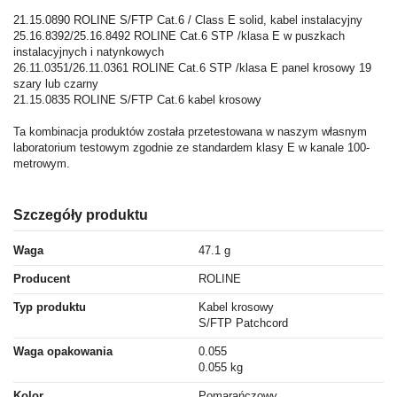
21.15.0890 ROLINE S/FTP Cat.6 / Class E solid, kabel instalacyjny
25.16.8392/25.16.8492 ROLINE Cat.6 STP /klasa E w puszkach
instalacyjnych i natynkowych
26.11.0351/26.11.0361 ROLINE Cat.6 STP /klasa E panel krosowy 19
szary lub czarny
21.15.0835 ROLINE S/FTP Cat.6 kabel krosowy
Ta kombinacja produktów została przetestowana w naszym własnym
laboratorium testowym zgodnie ze standardem klasy E w kanale 100-
metrowym.
Szczegóły produktu
Waga
47.1 g
Producent
ROLINE
Typ produktu
Kabel krosowy
S/FTP Patchcord
Waga opakowania
0.055
0.055 kg
Kolor
Pomarańczowy